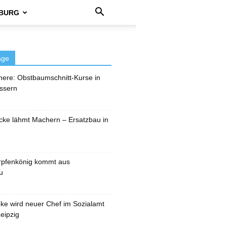
BURG
äge
here: Obstbaumschnitt-Kurse in
ssern
cke lähmt Machern – Ersatzbau in
rpfenkönig kommt aus
u
pke wird neuer Chef im Sozialamt
eipzig