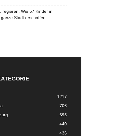
 regieren: Wie 57 Kinder in
 ganze Stadt erschaffen
KATEGORIE
1217
ma
706
nburg
695
440
436