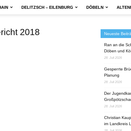
HAIN
DELITZSCH – EILENBURG
DÖBELN
ALTEN
icht 2018
Neueste Beitr
Ran an die Sc
Döben und Kö
28. Juli 2026
Gesperrte Brü
Planung
28. Juli 2026
Der Jugendka
Großpötzscha
28. Juli 2026
Christian Kau
im Landkreis L
28. Juli 2026