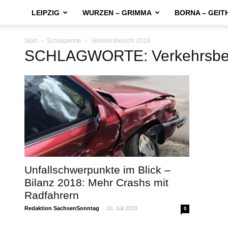
LEIPZIG
WURZEN – GRIMMA
BORNA – GEIT
Start
Schlagworte
Verkehrsbericht 2018
SCHLAGWORTE: Verkehrsber
Unfallschwerpunkte im Blick –
Bilanz 2018: Mehr Crashs mit
Radfahrern
Redaktion SachsenSonntag
-
10. Juli 2019
0