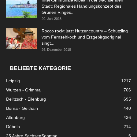
Stadt: Regionales Handlungskonzept des
Grünen Ringes...
20. Juni 2018
Rocco rockt jetzt Hutzencountry – Schützling
vom Fernsehkoch und Erzgebirgsoriginal
singt...
26. Dezember 2018
BELIEBTE KATEGORIE
Leipzig
1217
Wurzen - Grimma
706
Delitzsch - Eilenburg
695
Borna - Geithain
440
Altenburg
436
Döbeln
214
25 Jahre SachsenSonntag
6