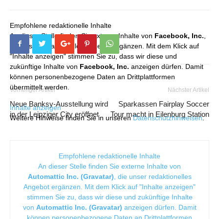
Empfohlene redaktionelle Inhalte
An dieser Stelle finden Sie externe Inhalte von
Facebook, Inc.
,
die unser redaktionelles Angebot ergänzen. Mit dem Klick auf
"Inhalte anzeigen" stimmen Sie zu, dass wir diese und
zukünftige Inhalte von
Facebook, Inc.
anzeigen dürfen. Damit
können personenbezogene Daten an Drittplattformen
übermittelt werden.
Vorheriger Artikel
Nächster Artikel
Neue Banksy-Ausstellung wird
Sparkassen Fairplay Soccer
Inhalte anzeigen
in der Leipziger City eröffnet
Tour macht in Eilenburg Station
Weitere Hinweise finden Sie in unseren
Datenschutzhinweisen
.
Empfohlene redaktionelle Inhalte
An dieser Stelle finden Sie externe Inhalte von
Automattic Inc. (Gravatar)
, die unser redaktionelles
Angebot ergänzen. Mit dem Klick auf "Inhalte anzeigen"
stimmen Sie zu, dass wir diese und zukünftige Inhalte
von
Automattic Inc. (Gravatar)
anzeigen dürfen. Damit
können personenbezogene Daten an Drittplattformen