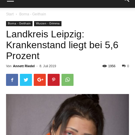
Start
Borna - Geithain
Borna - Geithain
Wurzen - Grimma
Landkreis Leipzig:
Krankenstand liegt bei 5,6
Prozent
Von
Annett Riedel
-
8. Juli 2019
1956
0