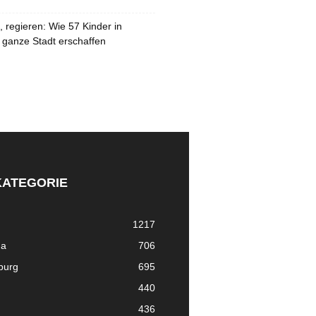
 regieren: Wie 57 Kinder in
 ganze Stadt erschaffen
KATEGORIE
1217
ma
706
nburg
695
440
436