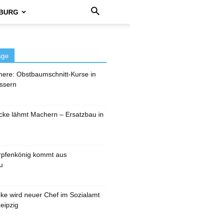
BURG
äge
here: Obstbaumschnitt-Kurse in
ssern
cke lähmt Machern – Ersatzbau in
rpfenkönig kommt aus
u
pke wird neuer Chef im Sozialamt
eipzig