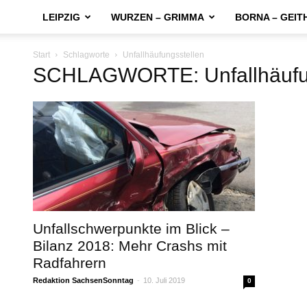
LEIPZIG
WURZEN – GRIMMA
BORNA – GEIT
Start
Schlagworte
Unfallhäufungsstellen
SCHLAGWORTE: Unfallhäufun
Unfallschwerpunkte im Blick –
Bilanz 2018: Mehr Crashs mit
Radfahrern
Redaktion SachsenSonntag
-
10. Juli 2019
0