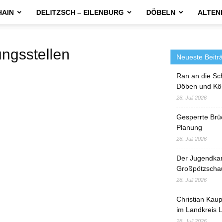
HAIN
DELITZSCH – EILENBURG
DÖBELN
ALTEN
gsstellen
Neueste Beitr
Ran an die Sc
Döben und Kö
28. Juli 2026
Gesperrte Brü
Planung
28. Juli 2026
Der Jugendka
Großpötzscha
28. Juli 2026
Christian Kau
im Landkreis L
28. Juli 2026