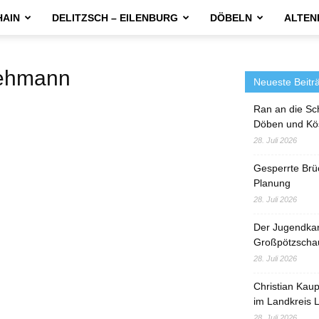
HAIN
DELITZSCH – EILENBURG
DÖBELN
ALTEN
ehmann
Neueste Beitr
Ran an die Sc
Döben und Kö
28. Juli 2026
Gesperrte Brü
Planung
28. Juli 2026
Der Jugendka
Großpötzscha
28. Juli 2026
Christian Kau
im Landkreis L
28. Juli 2026