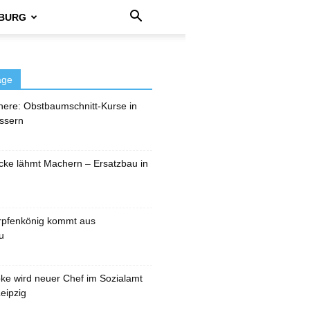
BURG
äge
here: Obstbaumschnitt-Kurse in
ssern
cke lähmt Machern – Ersatzbau in
rpfenkönig kommt aus
u
pke wird neuer Chef im Sozialamt
eipzig