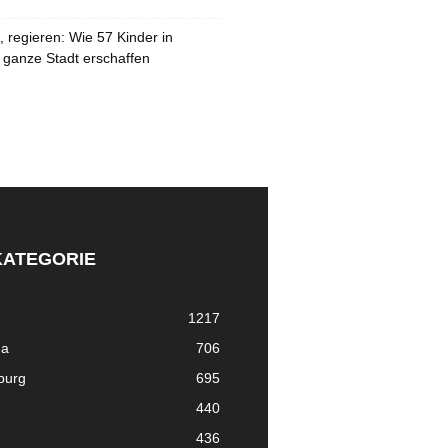
 regieren: Wie 57 Kinder in
 ganze Stadt erschaffen
KATEGORIE
1217
ma
706
nburg
695
440
436