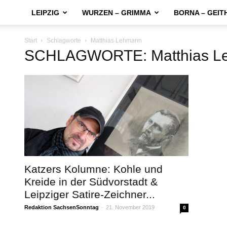
LEIPZIG
WURZEN – GRIMMA
BORNA – GEIT
Start
Schlagworte
Matthias Lehmann
SCHLAGWORTE: Matthias L
Katzers Kolumne: Kohle und
Kreide in der Südvorstadt &
Leipziger Satire-Zeichner...
Redaktion SachsenSonntag
-
21. November 2019
0