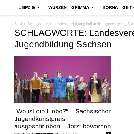
LEIPZIG
WURZEN – GRIMMA
BORNA – GEIT
Start
Schlagworte
Landesvereinigung kulturelle Jugendbildung Sa
SCHLAGWORTE: Landesverein
Jugendbildung Sachsen
„Wo ist die Liebe?“ – Sächsischer
Jugendkunstpreis
ausgeschrieben – Jetzt bewerben
Redaktion SachsenSonntag
-
1. Mai 2019
0