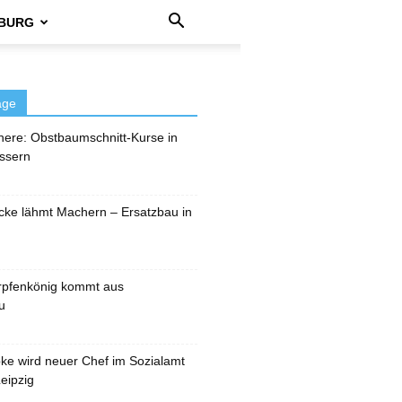
BURG
äge
here: Obstbaumschnitt-Kurse in
ssern
cke lähmt Machern – Ersatzbau in
rpfenkönig kommt aus
u
pke wird neuer Chef im Sozialamt
eipzig