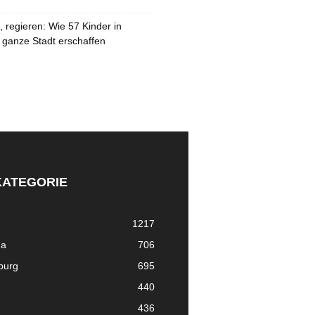
 regieren: Wie 57 Kinder in
 ganze Stadt erschaffen
KATEGORIE
1217
ma
706
nburg
695
440
436