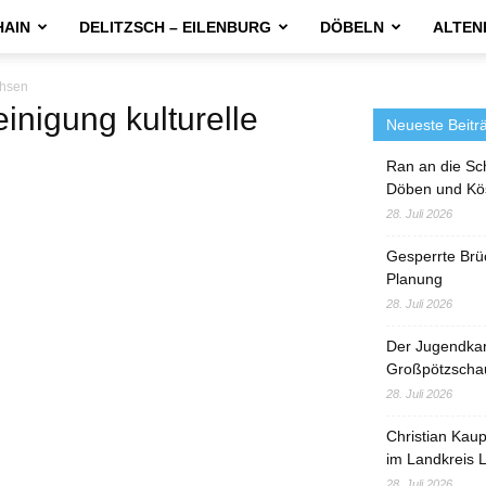
HAIN
DELITZSCH – EILENBURG
DÖBELN
ALTEN
chsen
igung kulturelle
Neueste Beitr
Ran an die Sc
Döben und Kö
28. Juli 2026
Gesperrte Brü
Planung
28. Juli 2026
Der Jugendka
Großpötzscha
28. Juli 2026
Christian Kau
im Landkreis L
28. Juli 2026