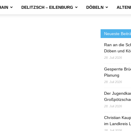
HAIN
DELITZSCH – EILENBURG
DÖBELN
ALTEN
Neueste Beitr
Ran an die Sc
Döben und Kö
28. Juli 2026
Gesperrte Brü
Planung
28. Juli 2026
Der Jugendka
Großpötzscha
28. Juli 2026
Christian Kau
im Landkreis L
28. Juli 2026