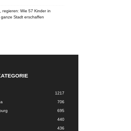
 regieren: Wie 57 Kinder in
 ganze Stadt erschaffen
KATEGORIE
1217
ma
706
nburg
695
440
436