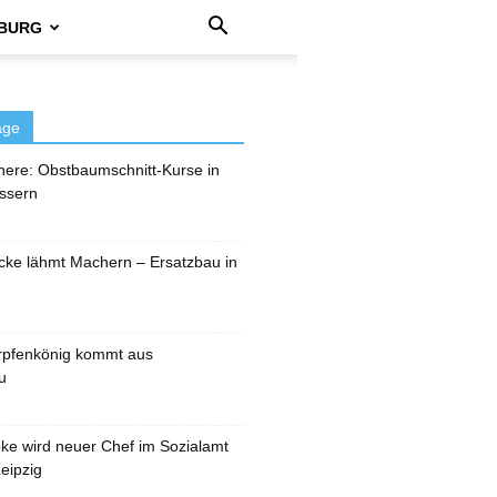
BURG
äge
here: Obstbaumschnitt-Kurse in
ssern
cke lähmt Machern – Ersatzbau in
rpfenkönig kommt aus
u
pke wird neuer Chef im Sozialamt
eipzig