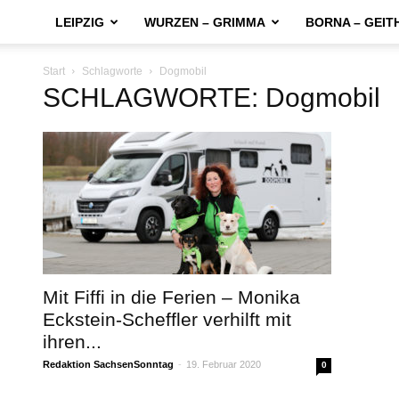
LEIPZIG
WURZEN – GRIMMA
BORNA – GEIT
Start
Schlagworte
Dogmobil
SCHLAGWORTE: Dogmobil
Mit Fiffi in die Ferien – Monika
Eckstein-Scheffler verhilft mit
ihren...
Redaktion SachsenSonntag
-
19. Februar 2020
0