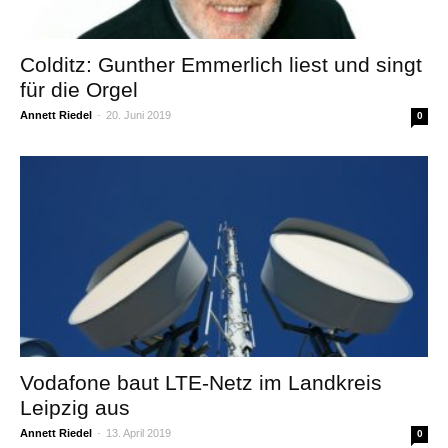
Colditz: Gunther Emmerlich liest und singt
für die Orgel
Annett Riedel
-
20. Juni 2019
0
Vodafone baut LTE-Netz im Landkreis
Leipzig aus
Annett Riedel
-
13. April 2019
0