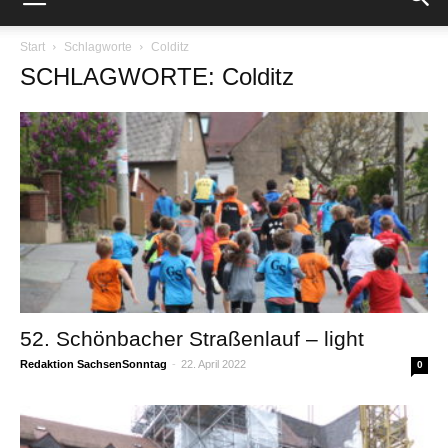
Start
Schlagworte
Colditz
SCHLAGWORTE: Colditz
52. Schönbacher Straßenlauf – light
Redaktion SachsenSonntag
-
22. April 2022
0