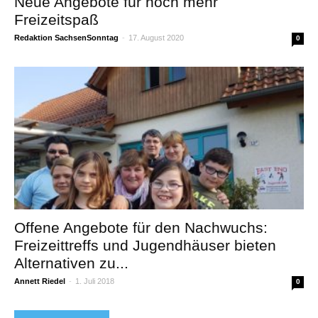
Neue Angebote für noch mehr
Freizeitspaß
Redaktion SachsenSonntag
-
17. August 2020
0
Offene Angebote für den Nachwuchs:
Freizeittreffs und Jugendhäuser bieten
Alternativen zu...
Annett Riedel
-
1. Juli 2018
0