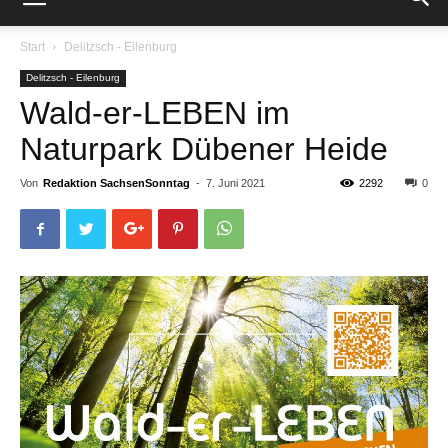
Start
Delitzsch - Eilenburg
Delitzsch - Eilenburg
Wald-er-LEBEN im
Naturpark Dübener Heide
Von
Redaktion SachsenSonntag
-
7. Juni 2021
2292
0