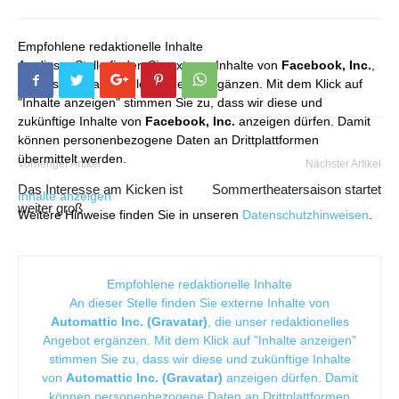
Empfohlene redaktionelle Inhalte
An dieser Stelle finden Sie externe Inhalte von
Facebook, Inc.
,
die unser redaktionelles Angebot ergänzen. Mit dem Klick auf
"Inhalte anzeigen" stimmen Sie zu, dass wir diese und
zukünftige Inhalte von
Facebook, Inc.
anzeigen dürfen. Damit
können personenbezogene Daten an Drittplattformen
übermittelt werden.
Vorheriger Artikel
Nächster Artikel
Das Interesse am Kicken ist
Sommertheatersaison startet
Inhalte anzeigen
weiter groß
Weitere Hinweise finden Sie in unseren
Datenschutzhinweisen
.
Empfohlene redaktionelle Inhalte
An dieser Stelle finden Sie externe Inhalte von
Automattic Inc. (Gravatar)
, die unser redaktionelles
Angebot ergänzen. Mit dem Klick auf "Inhalte anzeigen"
stimmen Sie zu, dass wir diese und zukünftige Inhalte
von
Automattic Inc. (Gravatar)
anzeigen dürfen. Damit
können personenbezogene Daten an Drittplattformen