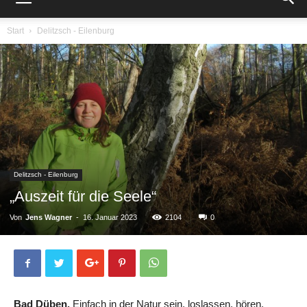
Start
Delitzsch - Eilenburg
Delitzsch - Eilenburg
„Auszeit für die Seele“
Von
Jens Wagner
-
16. Januar 2023
2104
0
Bad Düben.
Einfach in der Natur sein, loslassen, hören,