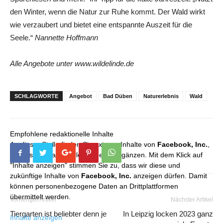
den Winter, wenn die Natur zur Ruhe kommt. Der Wald wirkt
wie verzaubert und bietet eine entspannte Auszeit für die
Seele.“
Nannette Hoffmann
Alle Angebote unter www.wildelinde.de
SCHLAGWORTE
Angebot
Bad Düben
Naturerlebnis
Wald
Empfohlene redaktionelle Inhalte
An dieser Stelle finden Sie externe Inhalte von
Facebook, Inc.
,
die unser redaktionelles Angebot ergänzen. Mit dem Klick auf
"Inhalte anzeigen" stimmen Sie zu, dass wir diese und
zukünftige Inhalte von
Facebook, Inc.
anzeigen dürfen. Damit
können personenbezogene Daten an Drittplattformen
übermittelt werden.
Vorheriger Artikel
Nächster Artikel
Tiergarten ist beliebter denn je
In Leipzig locken 2023 ganz
Inhalte anzeigen