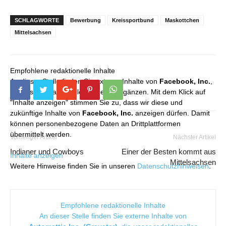
SCHLAGWORTE
Bewerbung
Kreissportbund
Maskottchen
Mittelsachsen
Empfohlene redaktionelle Inhalte
An dieser Stelle finden Sie externe Inhalte von
Facebook, Inc.
,
die unser redaktionelles Angebot ergänzen. Mit dem Klick auf
"Inhalte anzeigen" stimmen Sie zu, dass wir diese und
zukünftige Inhalte von
Facebook, Inc.
anzeigen dürfen. Damit
können personenbezogene Daten an Drittplattformen
übermittelt werden.
Vorheriger Artikel
Nächster Artikel
Indianer und Cowboys
Einer der Besten kommt aus
Inhalte anzeigen
Mittelsachsen
Weitere Hinweise finden Sie in unseren
Datenschutzhinweisen
.
Empfohlene redaktionelle Inhalte
An dieser Stelle finden Sie externe Inhalte von