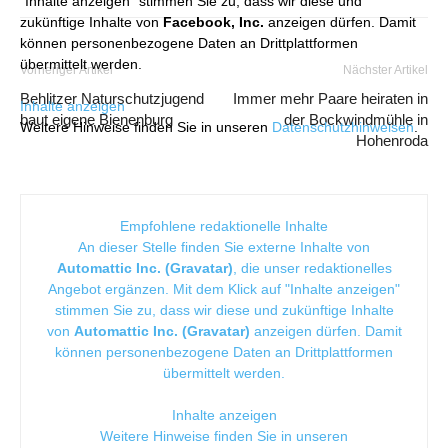
"Inhalte anzeigen" stimmen Sie zu, dass wir diese und
zukünftige Inhalte von
Facebook, Inc.
anzeigen dürfen. Damit
können personenbezogene Daten an Drittplattformen
übermittelt werden.
Vorheriger Artikel
Nächster Artikel
Behlitzer Naturschutzjugend
Immer mehr Paare heiraten in
Inhalte anzeigen
baut eigene Bienenburg
der Bockwindmühle in
Weitere Hinweise finden Sie in unseren
Datenschutzhinweisen
.
Hohenroda
Empfohlene redaktionelle Inhalte
An dieser Stelle finden Sie externe Inhalte von
Automattic Inc. (Gravatar)
, die unser redaktionelles
Angebot ergänzen. Mit dem Klick auf "Inhalte anzeigen"
stimmen Sie zu, dass wir diese und zukünftige Inhalte
von
Automattic Inc. (Gravatar)
anzeigen dürfen. Damit
können personenbezogene Daten an Drittplattformen
übermittelt werden.
Inhalte anzeigen
Weitere Hinweise finden Sie in unseren