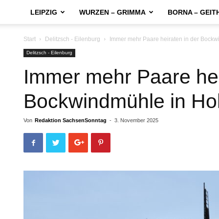
LEIPZIG
WURZEN – GRIMMA
BORNA – GEIT
Start
Delitzsch - Eilenburg
Immer mehr Paare heiraten in der Bock
Delitzsch - Eilenburg
Immer mehr Paare hei
Bockwindmühle in H
Von
Redaktion SachsenSonntag
-
3. November 2025