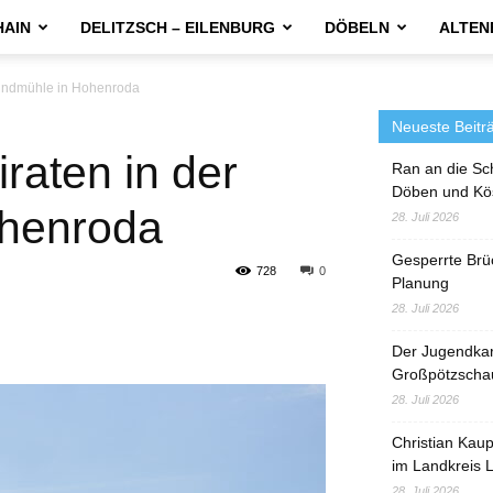
HAIN
DELITZSCH – EILENBURG
DÖBELN
ALTEN
windmühle in Hohenroda
Neueste Beitr
raten in der
Ran an die Sc
Döben und Kö
ohenroda
28. Juli 2026
Gesperrte Brü
728
0
Planung
28. Juli 2026
Der Jugendka
Großpötzscha
28. Juli 2026
Christian Kau
im Landkreis L
28. Juli 2026