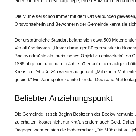
einen Zierteich, ein Schafgehege, einen Holzbackofen und ein
Die Mühle sei schon immer mit dem Ort verbunden gewesen, 
Ortsvorsteherin und Bewohnerin der Gemeinde kennt sie sich
Der ursprüngliche Standort befand sich etwa 500 Meter entfer
Verfall überlassen. „Unser damaliger Bürgermeister in Hohenr
Bockwindmühle als touristisches Objekt zu entwickeln“, so 
1996 abgebaut und nur ein Jahr später auf einem aufgeschütt
Krensitzer Straße 24a wieder aufgebaut. „Mit einem Mühlenf
gefeiert.“ Ein Jahr später konnte hier der Deutsche Mühlent
Beliebter Anziehungspunkt
Die Gemeinde ist seit Beginn Besitzerin der Bockwindmühle
zu erhalten, kostet nicht nur Kraft, sondern auch Geld. Dahe
Dagegen wehrten sich die Hohenrodaer. „Die Mühle ist seit