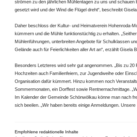
strömen zu den jährlichen Mühlentagen zu uns und schauen 
gesetzt wird und der Wind die Flügel dreht“, beschreibt Gise
Daher beschloss der Kultur- und Heimatverein Hohenroda-M
kümmern und die Mühle funktionstüchtig zu erhalten. „Seithe
Mühlenführungen, unterbreiten Angebote für Schulklassen un
Gelände auch für Feierlichkeiten aller Art an“, erzählt Gisela
Besonders Letzteres wird sehr gut angenommen. „Bis zu 20 Fe
Hochzeiten auch Familienfeiern, zur Jugendweihe oder Einsch
Organisation dafür kümmert. Hinzu kommen noch Veranstaltu
Sommermonaten, ein Dorffest sowie Rentnernachmittage. „Wir
Im Kalender der Gemeinde Schönwölkau könne man nach freie
sich beeilen. „Wir haben bereits einige Anmeldungen. Unsere M
Empfohlene redaktionelle Inhalte