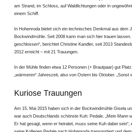
am Strand, im Schloss, auf Waldlichtungen oder in ungewöhnl
einem Schiff.
In Hohenroda bietet sich ein technisches Denkmal aus dem J
Bockwindmühle. Seit 2008 kann man sich hier trauen lassen.
geschlossen“, berichtet Christine Kandler, seit 2013 Standes
2012 erreicht – mit 21 Trauungen.
In der Mühle finden etwa 12 Personen (+ Brautpaar) gut Platz.
„wärmeren“ Jahreszeit, also von Ostern bis Oktober. „Sonst wi
Kuriose Trauungen
Am 15. Mai 2015 haben sich in der Bockwindmühle Gisela un
war auch Deutschlands schönste Kuh: Pedale. „Mein Mann w
Er hat gesagt, wenn er heiratet, muss seine Kuh dabei sein“,
seine Kollegen Pedale nach Hohenroda transportiert und de