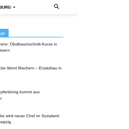
BURG
äge
here: Obstbaumschnitt-Kurse in
ssern
cke lähmt Machern – Ersatzbau in
rpfenkönig kommt aus
u
pke wird neuer Chef im Sozialamt
eipzig