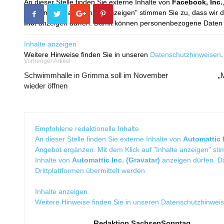
An dieser Stelle finden Sie externe Inhalte von
Facebook, Inc.
Mit dem Klick auf "Inhalte anzeigen" stimmen Sie zu, dass wir 
Inc.
anzeigen dürfen. Damit können personenbezogene Daten an
Inhalte anzeigen
Weitere Hinweise finden Sie in unseren
Datenschutzhinweisen
.
Vorheriger Artikel
Schwimmhalle in Grimma soll im November
„
wieder öffnen
Empfohlene redaktionelle Inhalte
An dieser Stelle finden Sie externe Inhalte von
Automattic I
Angebot ergänzen. Mit dem Klick auf "Inhalte anzeigen" sti
Inhalte von
Automattic Inc. (Gravatar)
anzeigen dürfen. 
Drittplattformen übermittelt werden.
Inhalte anzeigen
Weitere Hinweise finden Sie in unseren
Datenschutzhinwei
Redaktion SachsenSonntag