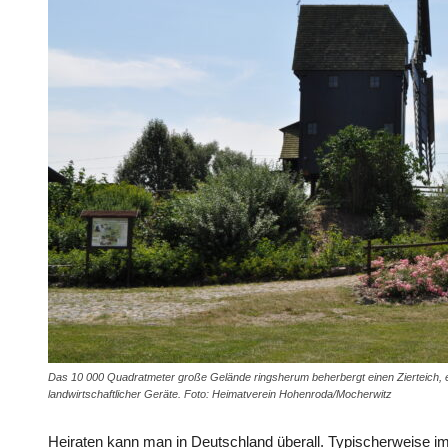
Das 10 000 Quadratmeter große Gelände ringsherum beherbergt einen Zierteich, e
landwirtschaftlicher Geräte. Foto: Heimatverein Hohenroda/Mocherwitz
Heiraten kann man in Deutschland überall. Typischerweise i