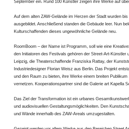
September ein. Rund 100 Künstler zeigen ihre Werke auf üb
Auf dem alten ZAW-Gelände im Herzen der Stadt wurden bis 
ausgebildet. Anschließend standen die Gebäude leer. Nun be
Kulturschaffenden dieses ungewöhnliche Gelände neu.
RoomBoom – der Name ist Programm, soll wie eine Kreativex
den Initiatoren des Festivals gehören der Street-Art-Künstler
Leipzig, die Theaterschaffende Franziska Rattay, der Kunstst
Industriedesigner Florian Weisz aus Berlin. Das Projekt entsta
und den Raum zu bieten, ihre Werke einem breiten Publikum z
vernetzen. Kooperationspartner sind die Galerie art Kapella 
Das Ziel der Transformation ist ein urbanes Gesamtkunstwerk
und audiovisuellen Gestaltungsmöglichkeiten. Den Kunstscha
und Wände innerhalb des ZAW-Areals umzugestalten.
Gezeigt werden vor allem Werke aus den Bereichen Street Art, 