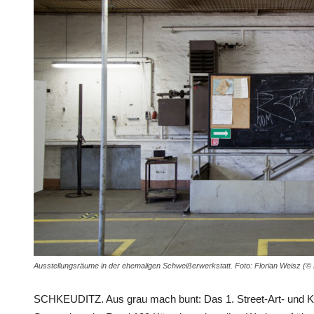
Ausstellungsräume in der ehemaligen Schweißerwerkstatt. Foto: Florian Weisz (
SCHKEUDITZ. Aus grau mach bunt: Das 1. Street-Art- und Kult