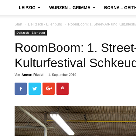
LEIPZIG
WURZEN – GRIMMA
BORNA – GEIT
Start
Delitzsch - Eilenburg
RoomBoom: 1. Street-Art- und Kulturfesti
Delitzsch - Eilenburg
RoomBoom: 1. Street-
Kulturfestival Schkeud
Von
Annett Riedel
-
1. September 2019