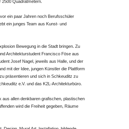
er 2500 Quadratmetern.
vor ein paar Jahren noch Berufsschüler
lebt ein junges Team aus Kunst- und
plosion Bewegung in die Stadt bringen. Zu
 und Architekturstudent Francisco Föse aus
udent Josef Nagel, jeweils aus Halle, und der
nd mit der Idee, jungen Künstler die Plattform
u präsentieren und sich in Schkeuditz zu
Schkeuditz e.V. und das K2L-Architekturbüro.
 aus allen denkbaren grafischen, plastischen
ffenden wird die Freiheit gegeben, Räume
Design, Mural Art, Installation, bildende