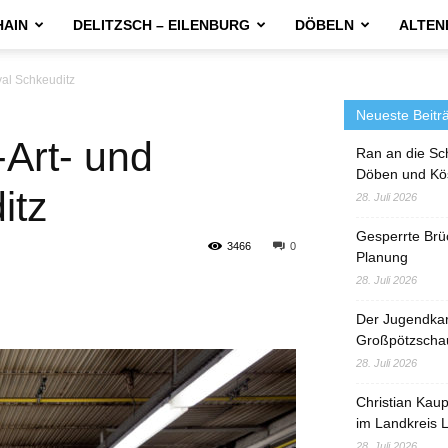
HAIN
DELITZSCH – EILENBURG
DÖBELN
ALTEN
val Schkeuditz
Neueste Beitr
Art- und
Ran an die Sc
Döben und Kö
itz
28. Juli 2026
Gesperrte Brü
3466
0
Planung
28. Juli 2026
Der Jugendka
Großpötzscha
28. Juli 2026
Christian Kau
im Landkreis L
28. Juli 2026