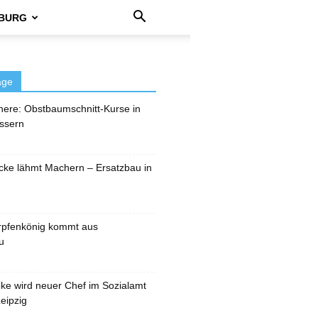
BURG
äge
here: Obstbaumschnitt-Kurse in
ssern
cke lähmt Machern – Ersatzbau in
rpfenkönig kommt aus
u
pke wird neuer Chef im Sozialamt
eipzig