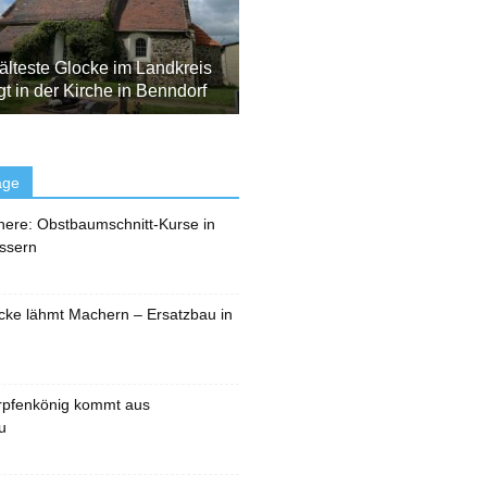
älteste Glocke im Landkreis
t in der Kirche in Benndorf
äge
here: Obstbaumschnitt-Kurse in
ssern
cke lähmt Machern – Ersatzbau in
rpfenkönig kommt aus
u