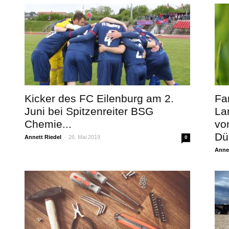
Kicker des FC Eilenburg am 2.
Fa
Juni bei Spitzenreiter BSG
La
Chemie...
vo
Dü
Annett Riedel
-
26. Mai 2019
0
Annet