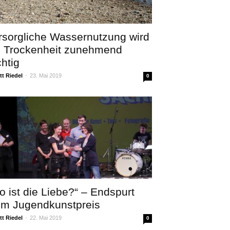
rsorgliche Wassernutzung wird
i Trockenheit zunehmend
chtig
t Riedel
-
23. Mai 2019
0
o ist die Liebe?“ – Endspurt
im Jugendkunstpreis
t Riedel
-
22. Mai 2019
0