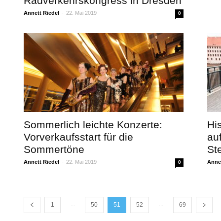
Radverkehrskongress in Dresden
Annett Riedel
-
22. Mai 2019
0
Sommerlich leichte Konzerte:
Hi
Vorverkaufsstart für die
au
Sommertöne
St
Annett Riedel
-
22. Mai 2019
Annet
0
...
...
1
50
51
52
69