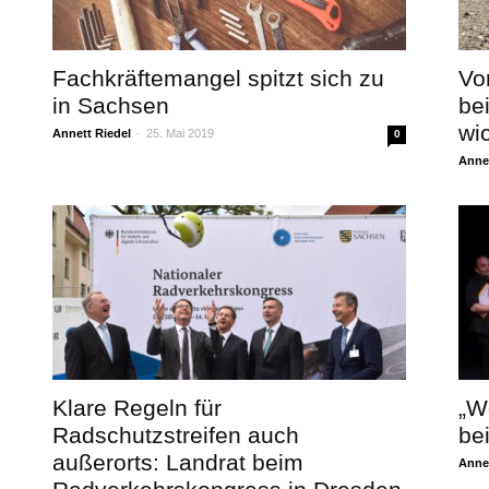
Fachkräftemangel spitzt sich zu
Vo
in Sachsen
be
wi
Annett Riedel
-
25. Mai 2019
0
Annet
Klare Regeln für
„W
Radschutzstreifen auch
be
außerorts: Landrat beim
Annet