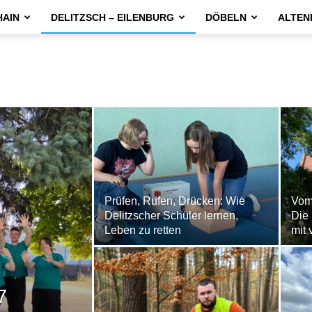
HAIN
DELITZSCH – EILENBURG
DÖBELN
ALTEN
Prüfen, Rufen, Drücken: Wie
Vom 
Delitzscher Schüler lernen,
Die 
Leben zu retten
mit 
7