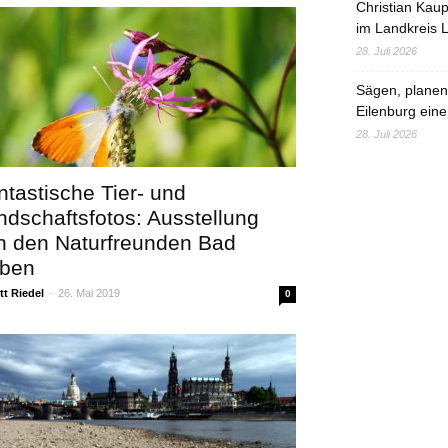
Christian Kau
im Landkreis L
28. Juli 2026
Sägen, planen,
Eilenburg eine
28. Juli 2026
ntastische Tier- und
ndschaftsfotos: Ausstellung
n den Naturfreunden Bad
ben
t Riedel
-
26. Mai 2019
0