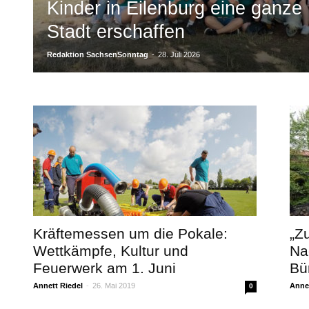
Kinder in Eilenburg eine ganze
Stadt erschaffen
Redaktion SachsenSonntag
-
28. Juli 2026
Kräftemessen um die Pokale:
„Z
Wettkämpfe, Kultur und
Na
Feuerwerk am 1. Juni
Bü
Annett Riedel
-
26. Mai 2019
Annet
0