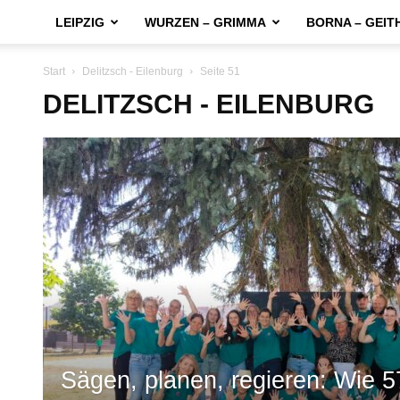
LEIPZIG
WURZEN – GRIMMA
BORNA – GEIT
Start
Delitzsch - Eilenburg
Seite 51
DELITZSCH - EILENBURG
Sägen, planen, regieren: Wie 5