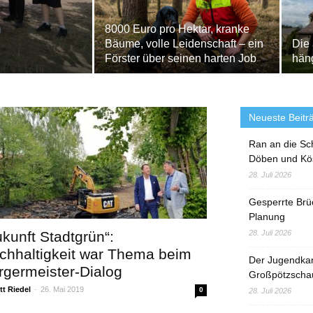
8000 Euro pro Hektar, kranke
Bäume, volle Leidenschaft – ein
Die 
Förster über seinen harten Job
häng
Neueste Beitr
Ran an die Sc
Döben und Kö
28. Juli 2026
Gesperrte Brü
Planung
ukunft Stadtgrün“:
28. Juli 2026
chhaltigkeit war Thema beim
Der Jugendka
rgermeister-Dialog
Großpötzscha
t Riedel
-
26. Mai 2019
0
28. Juli 2026