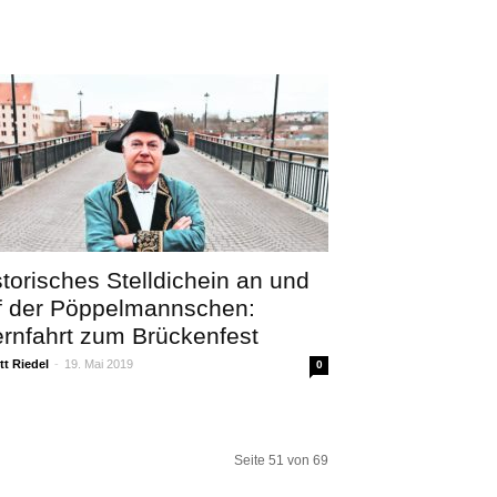
storisches Stelldichein an und
f der Pöppelmannschen:
ernfahrt zum Brückenfest
t Riedel
-
19. Mai 2019
0
Seite 51 von 69