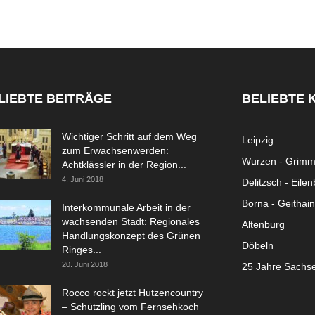
LIEBTE BEITRÄGE
BELIEBTE 
Wichtiger Schritt auf dem Weg
Leipzig
zum Erwachsenwerden:
Wurzen - Grim
Achtklässler in der Region...
4. Juni 2018
Delitzsch - Eile
Borna - Geithain
Interkommunale Arbeit in der
wachsenden Stadt: Regionales
Altenburg
Handlungskonzept des Grünen
Döbeln
Ringes...
20. Juni 2018
25 Jahre Sachs
Rocco rockt jetzt Hutzencountry
– Schützling vom Fernsehkoch