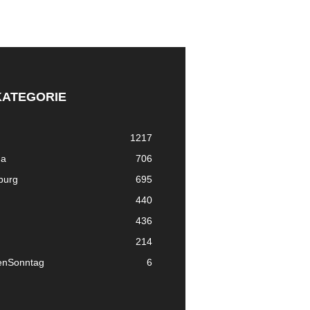
KATEGORIE
1217
ma
706
nburg
695
440
436
214
enSonntag
6