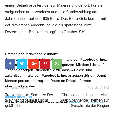
einem Betrieb arbeiten, der zur Malerinnung gehört. Für sie
steigt neben dem Verdienst auch die Sonderzahlung am
Jahresende – auf jetzt 635 Euro. „Das Extra-Geld kommt mit
der November-Abrechnung, die bis spätestens Mitte
Dezember im Briefkasten liegt“, so Günther.
PM
Empfohlene redaktionelle Inhalte
An dieser Stelle finden Sie externe Inhalte von
Facebook, Inc.
,
die unser redaktionelles Angebot ergänzen. Mit dem Klick auf
"Inhalte anzeigen" stimmen Sie zu, dass wir diese und
zukünftige Inhalte von
Facebook, Inc.
anzeigen dürfen. Damit
können personenbezogene Daten an Drittplattformen
übermittelt werden.
Vorheriger Artikel
Nächster Artikel
Trockenheit im Sommer: Der
Chroniknachmittag im Leine-
Inhalte anzeigen
Weihnachtsbaum ist nicht
Saal: Spannende Themen zur
Weitere Hinweise finden Sie in unseren
Datenschutzhinweisen
.
gefährdet
Geschichte der Region