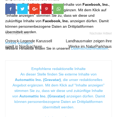
An dieser Stelle finden Sie externe Inhalte von
Facebook, Inc.
,
die unser redaktionelles Angebot ergänzen. Mit dem Klick auf
"Inhalte anzeigen" stimmen Sie zu, dass wir diese und
zukünftige Inhalte von
Facebook, Inc.
anzeigen dürfen. Damit
können personenbezogene Daten an Drittplattformen
übermittelt werden.
Vorheriger Artikel
Nächster Artikel
Ostrock-Legende Karussell
Landhausmaler zeigen ihre
Inhalte anzeigen
spielt in Nordsachsen
Werke im NaturParkhaus
Weitere Hinweise finden Sie in unseren
Datenschutzhinweisen
.
Empfohlene redaktionelle Inhalte
An dieser Stelle finden Sie externe Inhalte von
Automattic Inc. (Gravatar)
, die unser redaktionelles
Angebot ergänzen. Mit dem Klick auf "Inhalte anzeigen"
stimmen Sie zu, dass wir diese und zukünftige Inhalte
von
Automattic Inc. (Gravatar)
anzeigen dürfen. Damit
können personenbezogene Daten an Drittplattformen
übermittelt werden.