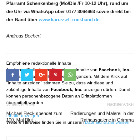
Pfarramt Schenkenberg (Mo/Die /Fr 10-12 Uhr), rund um
die Uhr via WhatsApp über 0177 3064663 sowie direkt bei
der Band über
www.karussell-rockband.de.
Andreas Bechert
Empfohlene redaktionelle Inhalte
An dieser Stelle finden Sie externe Inhalte von
Facebook, Inc.
,
die unser redaktionelles Angebot ergänzen. Mit dem Klick auf
"Inhalte anzeigen" stimmen Sie zu, dass wir diese und
zukünftige Inhalte von
Facebook, Inc.
anzeigen dürfen. Damit
können personenbezogene Daten an Drittplattformen
übermittelt werden.
Vorheriger Artikel
Nächster Artikel
Michael Fleck spendet zum
Radierungen und Malerei in der
Inhalte anzeigen
100. Mal Blut
Rathausgalerie in Grimma
Weitere Hinweise finden Sie in unseren
Datenschutzhinweisen
.