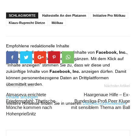
SCHLAGWORTE
Haltestelle An den Platanen
Initiative Pro Mölkau
Klaus-Ruprecht Dietze
Mölkau
Empfohlene redaktionelle Inhalte
An dieser Stelle finden Sie externe Inhalte von
Facebook, Inc.
,
die unser redaktionelles Angebot ergänzen. Mit dem Klick auf
"Inhalte anzeigen" stimmen Sie zu, dass wir diese und
zukünftige Inhalte von
Facebook, Inc.
anzeigen dürfen. Damit
können personenbezogene Daten an Drittplattformen
übermittelt werden.
Vorheriger Artikel
Nächster Artikel
Atmaseva errichtete
Haargenaue Hilfe – Ex-
Inhalte anzeigen
Friedenspfahl: Tibetische
Bundesliga-Profi Peer Kluge
Weitere Hinweise finden Sie in unseren
Datenschutzhinweisen
.
Mönche kommen nach
mit sensiblem Thema am Ball
Hohenprießnitz