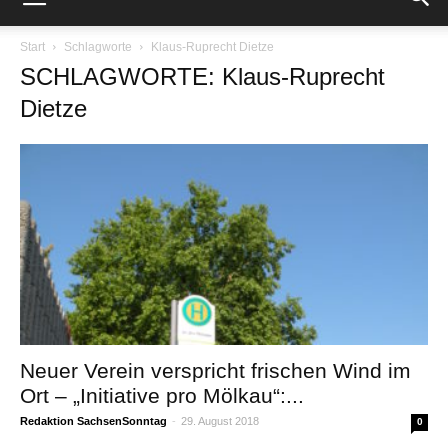
Start
Schlagworte
Klaus-Ruprecht Dietze
SCHLAGWORTE: Klaus-Ruprecht
Dietze
Neuer Verein verspricht frischen Wind im
Ort – „Initiative pro Mölkau“:...
Redaktion SachsenSonntag
-
29. August 2018
0