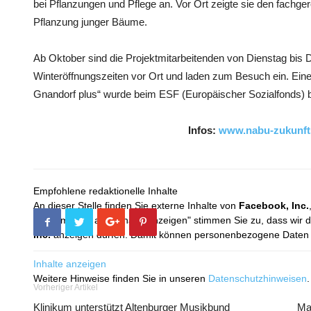
bei Pflanzungen und Pflege an. Vor Ort zeigte sie den fachg
Pflanzung junger Bäume.
Ab Oktober sind die Projektmitarbeitenden von Dienstag bis 
Winteröffnungszeiten vor Ort und laden zum Besuch ein. Eine 
Gnandorf plus“ wurde beim ESF (Europäischer Sozialfonds) b
Infos:
www.nabu-zukunft
Empfohlene redaktionelle Inhalte
An dieser Stelle finden Sie externe Inhalte von
Facebook, Inc.
Mit dem Klick auf "Inhalte anzeigen" stimmen Sie zu, dass wir 
Inc.
anzeigen dürfen. Damit können personenbezogene Daten an
Inhalte anzeigen
Weitere Hinweise finden Sie in unseren
Datenschutzhinweisen
.
Vorheriger Artikel
Klinikum unterstützt Altenburger Musikbund
Mar