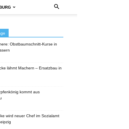
BURG
äge
here: Obstbaumschnitt-Kurse in
ssern
cke lähmt Machern – Ersatzbau in
rpfenkönig kommt aus
u
pke wird neuer Chef im Sozialamt
eipzig