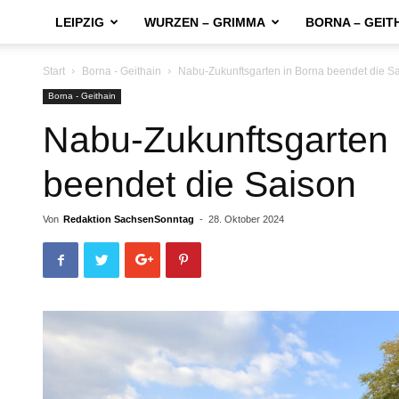
LEIPZIG
WURZEN – GRIMMA
BORNA – GEIT
Start
Borna - Geithain
Nabu-Zukunftsgarten in Borna beendet die S
Borna - Geithain
Nabu-Zukunftsgarten 
beendet die Saison
Von
Redaktion SachsenSonntag
-
28. Oktober 2024