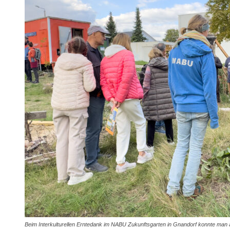
Beim Interkulturellen Erntedank im NABU Zukunftsgarten in Gnandorf konnte man