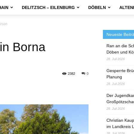
HAIN
DELITZSCH – EILENBURG
DÖBELN
ALTEN
aison
Neueste Beitr
in Borna
Ran an die Sc
Döben und Kö
28. Juli 2026
Gesperrte Brü
2382
0
Planung
28. Juli 2026
Der Jugendka
Großpötzscha
28. Juli 2026
Christian Kau
im Landkreis L
28. Juli 2026