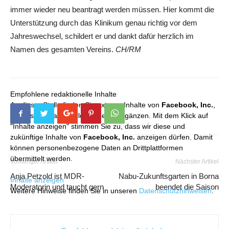
immer wieder neu beantragt werden müssen. Hier kommt die
Unterstützung durch das Klinikum genau richtig vor dem
Jahreswechsel, schildert er und dankt dafür herzlich im
Namen des gesamten Vereins.
CH/RM
Empfohlene redaktionelle Inhalte
An dieser Stelle finden Sie externe Inhalte von
Facebook, Inc.
,
die unser redaktionelles Angebot ergänzen. Mit dem Klick auf
"Inhalte anzeigen" stimmen Sie zu, dass wir diese und
zukünftige Inhalte von
Facebook, Inc.
anzeigen dürfen. Damit
können personenbezogene Daten an Drittplattformen
übermittelt werden.
Vorheriger Artikel
Nächster Artikel
Anja Petzold ist MDR-
Nabu-Zukunftsgarten in Borna
Inhalte anzeigen
Moderatorin und taucht gern
beendet die Saison
Weitere Hinweise finden Sie in unseren
Datenschutzhinweisen
.