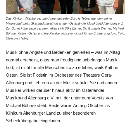
Das Klinikum Altenburger Land spendet zehn Euro je Teilnehmenden seiner
Mannschaft beim Skatstadtmarathon an den Osterländer Musikbund Altenburg e.V.
Zur Scheckübergabe versammelten sich Silke Eisner, Dr. Gundula Werner, Michael
Böhme, Kathrin Osten und Ina Parakenings (von links) für ein Erinnerungsfoto. Foto:
Christine Helbig
Musik ohne Ängste und Bedenken genießen – was im Alltag
normal erscheint, dass man freudig und unbefangen Musik
hört, ist nicht für alle Menschen so zu erleben, weiß Kathrin
Osten. Sie ist Flötistin im Orchester des Theaters Gera-
Altenburg und Lehrerin an der Musikschule. Sie und andere
Musiker wirken darüber hinaus aktiv im Osterländer
Musikbund Altenburg e.V. mit, der unter dem Vorsitz von
Michael Böhme steht. Beide waren Anfang Oktober ins
Klinikum Altenburger Land zu einer besonderen
Scheckübergabe eingeladen.