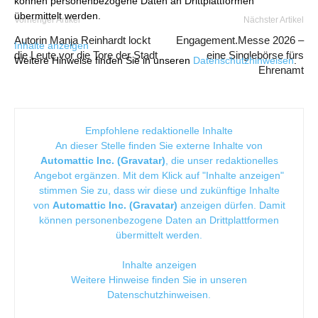
können personenbezogene Daten an Drittplattformen
übermittelt werden.
Vorheriger Artikel
Nächster Artikel
Autorin Manja Reinhardt lockt
Engagement.Messe 2026 –
Inhalte anzeigen
die Leute vor die Tore der Stadt
eine Singlebörse fürs
Weitere Hinweise finden Sie in unseren
Datenschutzhinweisen
.
Ehrenamt
Empfohlene redaktionelle Inhalte
An dieser Stelle finden Sie externe Inhalte von
Automattic Inc. (Gravatar)
, die unser redaktionelles
Angebot ergänzen. Mit dem Klick auf "Inhalte anzeigen"
stimmen Sie zu, dass wir diese und zukünftige Inhalte
von
Automattic Inc. (Gravatar)
anzeigen dürfen. Damit
können personenbezogene Daten an Drittplattformen
übermittelt werden.
Inhalte anzeigen
Weitere Hinweise finden Sie in unseren
Datenschutzhinweisen
.