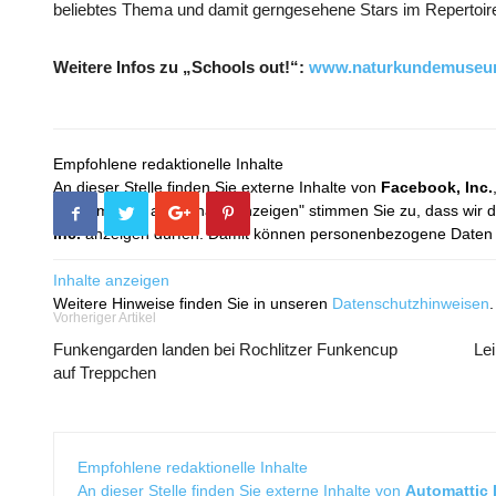
beliebtes Thema und damit gerngesehene Stars im Reperto
Weitere Infos zu „Schools out!“:
www.naturkundemuseum
Empfohlene redaktionelle Inhalte
An dieser Stelle finden Sie externe Inhalte von
Facebook, Inc.
Mit dem Klick auf "Inhalte anzeigen" stimmen Sie zu, dass wir 
Inc.
anzeigen dürfen. Damit können personenbezogene Daten an
Inhalte anzeigen
Weitere Hinweise finden Sie in unseren
Datenschutzhinweisen
.
Vorheriger Artikel
Funkengarden landen bei Rochlitzer Funkencup
Lei
auf Treppchen
Empfohlene redaktionelle Inhalte
An dieser Stelle finden Sie externe Inhalte von
Automattic I