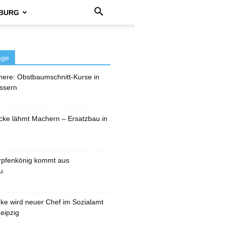
BURG
äge
here: Obstbaumschnitt-Kurse in
ssern
cke lähmt Machern – Ersatzbau in
rpfenkönig kommt aus
u
pke wird neuer Chef im Sozialamt
eipzig