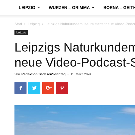
LEIPZIG
WURZEN – GRIMMA
BORNA – GEIT
Start
Leipzig
Leipzigs Naturkundemuseum startet neue Video-Podcas
Leipzig
Leipzigs Naturkundem
neue Video-Podcast-S
Von
Redaktion SachsenSonntag
-
11. März 2024