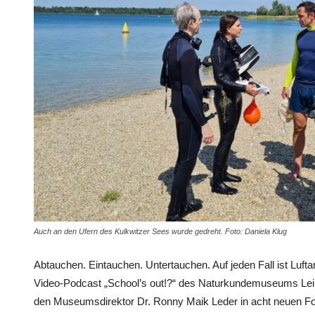
Auch an den Ufern des Kulkwitzer Sees wurde gedreht. Foto: Daniela Klug
Abtauchen. Eintauchen. Untertauchen. Auf jeden Fall ist Lufta
Video-Podcast „School’s out!?“ des Naturkundemuseums Leipzi
den Museumsdirektor Dr. Ronny Maik Leder in acht neuen Fol