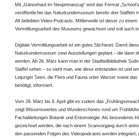
Mit „Gänsehaut im Neoprenanzug“ wird das Format „School’s o
veröffentlichte das Naturkundemuseum bereits drei Staffeln 
Alt beliebten Video-Podcasts. Mittlerweile ist dieser zu einem
Vermittlungsarbeit des Museums gewachsen und soll auch in 
Digitale Vermittlungsarbeit ist ein gutes Stichwort: Damit die
Naturkundemuseum zwei Ausstellungen geplant – die dann eb
werden. Ab 26. März kann man in der Stadtteilbibliothek Südv
Staffel sehen – so sieht man, wie diese entstanden ist und wi
Leipziger Seen, die Flora und Fauna unter Wasser sowie da
benötigt, informiert.
Vom 28. März bis 6. April gibt es zudem das „Frühlingserwac
zeigt Wissenswertes und Wunderschönes rund um Frühblüher u
Fachabteilungen Botanik und Entomologie. Als besonderes Hi
gezeichnet werden, die nach einem Scanvorgang durch animi
den passenden Folgen des Videopodcasts werden integriert, 