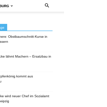
BURG
äge
here: Obstbaumschnitt-Kurse in
ssern
cke lähmt Machern – Ersatzbau in
rpfenkönig kommt aus
u
pke wird neuer Chef im Sozialamt
eipzig