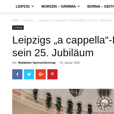
LEIPZIG
WURZEN – GRIMMA
BORNA – GEIT
Start
Leipzig
Leipzigs „a cappella“-Festival feiert sein 25. Jubiläum
Leipzig
Leipzigs „a cappella“-F
sein 25. Jubiläum
Von
Redaktion SachsenSonntag
-
14. Januar 2025