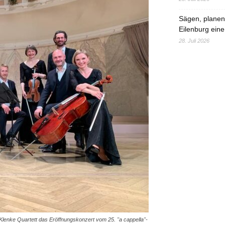
Sägen, planen,
Eilenburg eine
28. Juli 2026
nke Quartett das Eröffnungskonzert vom 25. "a cappella"-