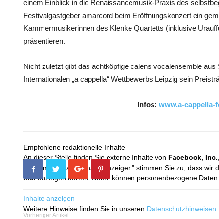
einem Einblick in die Renaissancemusik-Praxis des selbstb
Festivalgastgeber amarcord beim Eröffnungskonzert ein g
Kammermusikerinnen des Klenke Quartetts (inklusive Urauf
präsentieren.
Nicht zuletzt gibt das achtköpfige calens vocalensemble aus 
Internationalen „a cappella“ Wettbewerbs Leipzig sein Preistr
Infos:
www.a-cappella-fe
Empfohlene redaktionelle Inhalte
An dieser Stelle finden Sie externe Inhalte von
Facebook, Inc.
Mit dem Klick auf "Inhalte anzeigen" stimmen Sie zu, dass wir 
Inc.
anzeigen dürfen. Damit können personenbezogene Daten an
Inhalte anzeigen
Weitere Hinweise finden Sie in unseren
Datenschutzhinweisen
.
Vorheriger Artikel