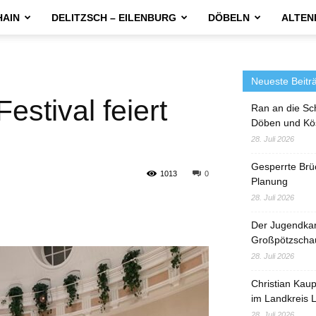
HAIN
DELITZSCH – EILENBURG
DÖBELN
ALTEN
Neueste Beitr
estival feiert
Ran an die Sc
Döben und Kö
28. Juli 2026
Gesperrte Brü
1013
0
Planung
28. Juli 2026
Der Jugendka
Großpötzscha
28. Juli 2026
Christian Kau
im Landkreis L
28. Juli 2026