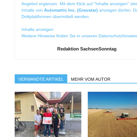
Angebot ergänzen. Mit dem Klick auf "Inhalte anzeigen" sti
Inhalte von
Automattic Inc. (Gravatar)
anzeigen dürfen. 
Drittplattformen übermittelt werden.
Inhalte anzeigen
Weitere Hinweise finden Sie in unseren
Datenschutzhinwei
Redaktion SachsenSonntag
VERWANDTE ARTIKEL
MEHR VOM AUTOR