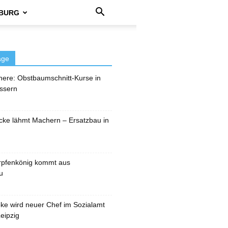
BURG
äge
here: Obstbaumschnitt-Kurse in
ssern
cke lähmt Machern – Ersatzbau in
rpfenkönig kommt aus
u
pke wird neuer Chef im Sozialamt
eipzig