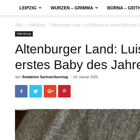
LEIPZIG
WURZEN – GRIMMA
BORNA – GEIT
Start
Altenburg
Altenburger Land: Luis Maurice ist erstes Baby des 
Altenburg
Altenburger Land: Lui
erstes Baby des Jahr
Von
Redaktion SachsenSonntag
-
14. Januar 2025