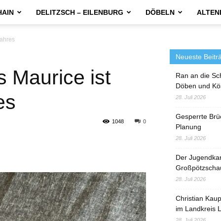
HAIN
DELITZSCH – EILENBURG
DÖBELN
ALTEN
Jahres
Neueste Beitr
s Maurice ist
Ran an die Sc
Döben und Kö
es
28. Juli 2026
Gesperrte Brü
1048
0
Planung
28. Juli 2026
Der Jugendka
Großpötzscha
28. Juli 2026
Christian Kau
im Landkreis L
28. Juli 2026