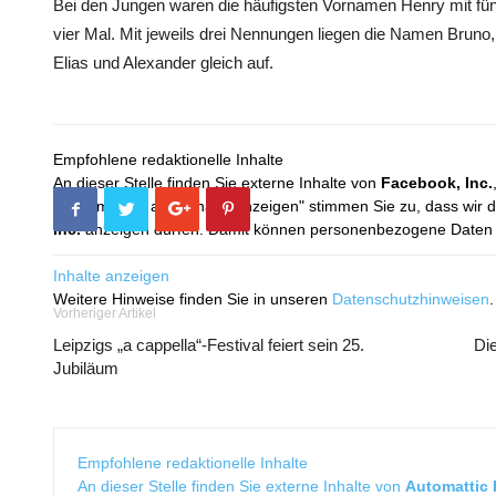
Bei den Jungen waren die häufigsten Vornamen Henry mit fün
vier Mal. Mit jeweils drei Nennungen liegen die Namen Bruno, K
Elias und Alexander gleich auf.
Empfohlene redaktionelle Inhalte
An dieser Stelle finden Sie externe Inhalte von
Facebook, Inc.
Mit dem Klick auf "Inhalte anzeigen" stimmen Sie zu, dass wir 
Inc.
anzeigen dürfen. Damit können personenbezogene Daten an
Inhalte anzeigen
Weitere Hinweise finden Sie in unseren
Datenschutzhinweisen
.
Vorheriger Artikel
Leipzigs „a cappella“-Festival feiert sein 25.
Die
Jubiläum
Empfohlene redaktionelle Inhalte
An dieser Stelle finden Sie externe Inhalte von
Automattic I