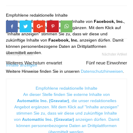
Empfohlene redaktionelle Inhalte
An dieser Stelle finden Sie externe Inhalte von
Facebook, Inc.
,
die unser redaktionelles Angebot ergänzen. Mit dem Klick auf
"Inhalte anzeigen" stimmen Sie zu, dass wir diese und
zukünftige Inhalte von
Facebook, Inc.
anzeigen dürfen. Damit
können personenbezogene Daten an Drittplattformen
übermittelt werden.
Vorheriger Artikel
Nächster Artikel
Weiteres Wachstum erwartet
Fünf neue Einwohner
Inhalte anzeigen
Weitere Hinweise finden Sie in unseren
Datenschutzhinweisen
.
Empfohlene redaktionelle Inhalte
An dieser Stelle finden Sie externe Inhalte von
Automattic Inc. (Gravatar)
, die unser redaktionelles
Angebot ergänzen. Mit dem Klick auf "Inhalte anzeigen"
stimmen Sie zu, dass wir diese und zukünftige Inhalte
von
Automattic Inc. (Gravatar)
anzeigen dürfen. Damit
können personenbezogene Daten an Drittplattformen
übermittelt werden.