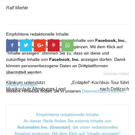
Ralf Miehle
Empfohlene redaktionelle Inhalte
An dieser Stelle finden Sie externe Inhalte von
Facebook, Inc.
,
die unser redaktionelles Angebot ergänzen. Mit dem Klick auf
"Inhalte anzeigen" stimmen Sie zu, dass wir diese und
zukünftige Inhalte von
Facebook, Inc.
anzeigen dürfen. Damit
können personenbezogene Daten an Drittplattformen
übermittelt werden.
Vorheriger Artikel
Nächster Artikel
Klinikum unterstützt
„Erdäpfel“-Kochbus-Tour führt
Inhalte anzeigen
Musikschule Altenburger Land
nach Delitzsch
Weitere Hinweise finden Sie in unseren
Datenschutzhinweisen
.
Empfohlene redaktionelle Inhalte
An dieser Stelle finden Sie externe Inhalte von
Automattic Inc. (Gravatar)
, die unser redaktionelles
Angebot ergänzen. Mit dem Klick auf "Inhalte anzeigen"