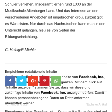
Schüler verliehen. Insgesamt lernen rund 1000 an der
Musikschule Altenburger Land. Und das Interesse an den
verschiedenen Angeboten ist ungebrochen groß, zurzeit gibt
es Wartelisten. Nur durch das Nachrutschen kann man in den
Unterricht gelangen, hieß es von Seiten der
Bildungseinrichtung.
C. Helbig/R.Miehle
Empfohlene redaktionelle Inhalte
An dieser Stelle finden Sie externe Inhalte von
Facebook, Inc.
,
die unser redaktionelles Angebot ergänzen. Mit dem Klick auf
"Inhalte anzeigen" stimmen Sie zu, dass wir diese und
zukünftige Inhalte von
Facebook, Inc.
anzeigen dürfen. Damit
können personenbezogene Daten an Drittplattformen
übermittelt werden.
Vorheriger Artikel
Nächster Artikel
Finsvimmer Max Poschart ist
Kraschwitz: Schwäne sind auf