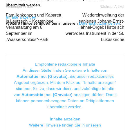
übermittelt werden.
Vorheriger Artikel
Nächster Artikel
Familienkonzert und Kabarett
Wiedereinweihung der
Inhalte anzeigen
in Leutzsch – Kostenlose
sanierten Johann-Ernst-
Weitere Hinweise finden Sie in unseren
Datenschutzhinweisen
.
Veranstaltung am 8.
Hähnel-Orgel: Historisch
September im
wertvolles Instrument in der St.
„Wasserschloss“-Park
Lukaskirche
Empfohlene redaktionelle Inhalte
An dieser Stelle finden Sie externe Inhalte von
Automattic Inc. (Gravatar)
, die unser redaktionelles
Angebot ergänzen. Mit dem Klick auf "Inhalte anzeigen"
stimmen Sie zu, dass wir diese und zukünftige Inhalte
von
Automattic Inc. (Gravatar)
anzeigen dürfen. Damit
können personenbezogene Daten an Drittplattformen
übermittelt werden.
Inhalte anzeigen
Weitere Hinweise finden Sie in unseren