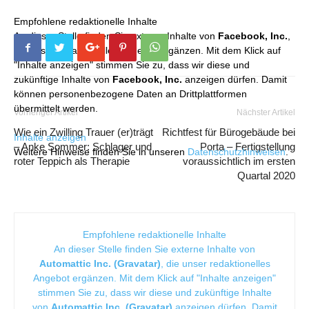
Empfohlene redaktionelle Inhalte
An dieser Stelle finden Sie externe Inhalte von
Facebook, Inc.
,
die unser redaktionelles Angebot ergänzen. Mit dem Klick auf
"Inhalte anzeigen" stimmen Sie zu, dass wir diese und
zukünftige Inhalte von
Facebook, Inc.
anzeigen dürfen. Damit
können personenbezogene Daten an Drittplattformen
übermittelt werden.
Vorheriger Artikel
Nächster Artikel
Wie ein Zwilling Trauer (er)trägt
Richtfest für Bürogebäude bei
Inhalte anzeigen
– Anke Sommer: Schlager und
Porta – Fertigstellung
Weitere Hinweise finden Sie in unseren
Datenschutzhinweisen
.
roter Teppich als Therapie
voraussichtlich im ersten
Quartal 2020
Empfohlene redaktionelle Inhalte
An dieser Stelle finden Sie externe Inhalte von
Automattic Inc. (Gravatar)
, die unser redaktionelles
Angebot ergänzen. Mit dem Klick auf "Inhalte anzeigen"
stimmen Sie zu, dass wir diese und zukünftige Inhalte
von
Automattic Inc. (Gravatar)
anzeigen dürfen. Damit