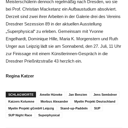
Meisterschülerin dennoch regelmäßig nach Dresden, wo sie
bei Prof. Christian Macketanz ein Aufbaustudium absolviert.
Derzeit sind zwei ihrer Arbeiten in der Galerie drei des Vereins
Dresdner Sezession 89 in der aktuellen Ausstellung
„Superphysical“ zu erleben. Gemeinsam mit Yvonne
Engelhardt, Dominique Hille, Maria K. Morgenstern und Ruth
Unger aus Leipzig lädt sie am Sonnabend, den 27. Juli, 11 Uhr
zur Finissage mit einem Künstlerinnen-Gespräch in die
Dresdner Prießnitzstraße 43 herzlich ein.
Regina Katzer
SCHLAGWORTE
Amelie Hüneke
Jan Benzien
Jens Sembdner
Katzers Kolumne
Morbus Alexander
Myelin Projekt Deutschland
Myelin Projekt gGmbH Leipzig
Stand-up-Paddeln
SUP
SUP Night Race
Superphysical