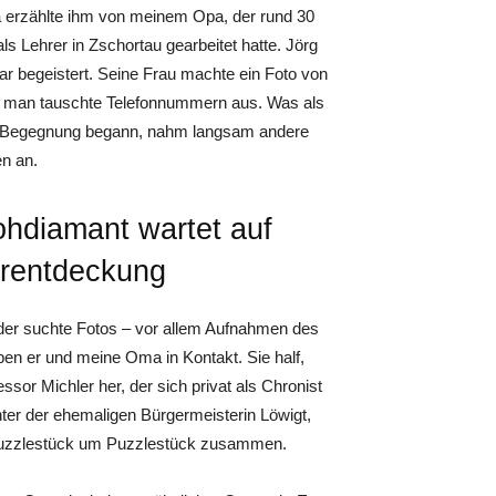
erzählte ihm von meinem Opa, der rund 30
als Lehrer in Zschortau gearbeitet hatte. Jörg
r begeistert. Seine Frau machte ein Foto von
, man tauschte Telefonnummern aus. Was als
e Begegnung begann, nahm langsam andere
n an.
ohdiamant wartet auf
rentdeckung
der suchte Fotos – vor allem Aufnahmen des
n er und meine Oma in Kontakt. Sie half,
ssor Michler her, der sich privat als Chronist
hter der ehemaligen Bürgermeisterin Löwigt,
h Puzzlestück um Puzzlestück zusammen.