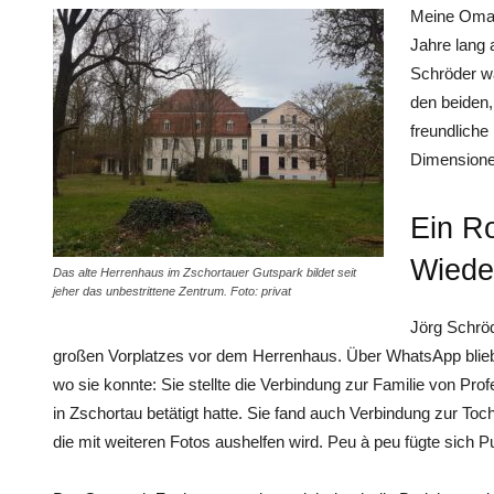
Meine Oma 
Jahre lang 
Schröder wa
den beiden
freundlich
Dimensione
Ein R
Wiede
Das alte Herrenhaus im Zschortauer Gutspark bildet seit
jeher das unbestrittene Zentrum. Foto: privat
Jörg Schrö
großen Vorplatzes vor dem Herrenhaus. Über WhatsApp bliebe
wo sie konnte: Sie stellte die Verbindung zur Familie von Profe
in Zschortau betätigt hatte. Sie fand auch Verbindung zur Toc
die mit weiteren Fotos aushelfen wird. Peu à peu fügte sic