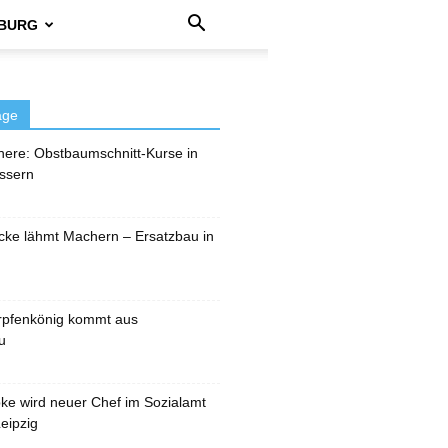
BURG
äge
here: Obstbaumschnitt-Kurse in
ssern
cke lähmt Machern – Ersatzbau in
rpfenkönig kommt aus
u
pke wird neuer Chef im Sozialamt
eipzig