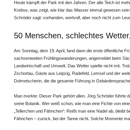
Heute kämpft der Park mit den Jahren. Der alte Teich ist meh
Krebse, was zeigt, wie klar das Wasser einmal gewesen sein 
Schröder sagt: vorhanden, wertvoll, aber noch nicht zum Leu
50 Menschen, schlechtes Wetter
Am Sonntag, dem 19. April, fand dann die erste öffentliche F
sachsenweiten Frühlingswanderungen, angemeldet beim Säch
Landwirtschaft und Umwelt. Das Wetter spielte nicht mit. Tro
Zschortau, Gäste aus Leipzig, Radefeld, Lemsel und der wei
Dolmetscherin, die die gesamte Führung in Gebärdensprache
Man merkte: Dieser Park gehört allen. Jörg Schröder führte 
seine Botanik. Wer weiß schon, wie man eine Fichte von ein
„Tellerchen und Fähnchen“: Reißt man eine Nadel ab, bleibt be
Fähnchen – zurück, bei der Tanne nicht. Solche Momente mac