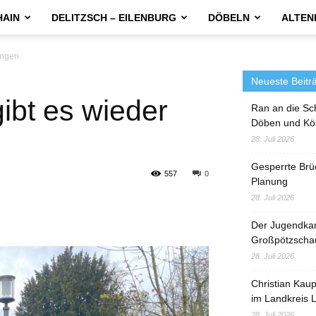
HAIN
DELITZSCH – EILENBURG
DÖBELN
ALTEN
ungen
Neueste Beitr
ibt es wieder
Ran an die Sc
Döben und Kö
28. Juli 2026
Gesperrte Brü
557
0
Planung
28. Juli 2026
Der Jugendka
Großpötzscha
28. Juli 2026
Christian Kau
im Landkreis L
28. Juli 2026