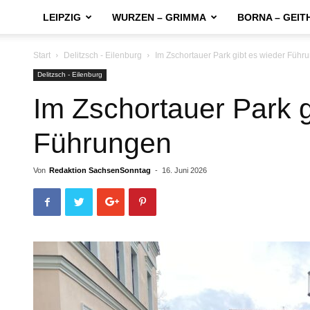
LEIPZIG
WURZEN – GRIMMA
BORNA – GEIT
Start
Delitzsch - Eilenburg
Im Zschortauer Park gibt es wieder Führ
Delitzsch - Eilenburg
Im Zschortauer Park g
Führungen
Von
Redaktion SachsenSonntag
-
16. Juni 2026