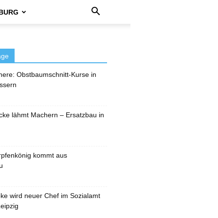
BURG
äge
here: Obstbaumschnitt-Kurse in
ssern
cke lähmt Machern – Ersatzbau in
rpfenkönig kommt aus
u
pke wird neuer Chef im Sozialamt
eipzig