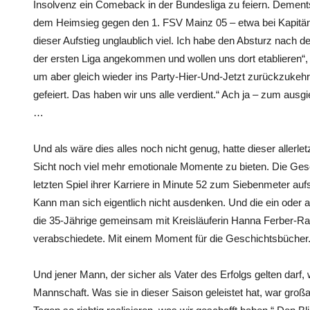
Insolvenz ein Comeback in der Bundesliga zu feiern. Demen
dem Heimsieg gegen den 1. FSV Mainz 05 – etwa bei Kapitäni
dieser Aufstieg unglaublich viel. Ich habe den Absturz nach der
der ersten Liga angekommen und wollen uns dort etablieren“, 
um aber gleich wieder ins Party-Hier-Und-Jetzt zurückzukehren
gefeiert. Das haben wir uns alle verdient.“ Ach ja – zum ausg
…
Und als wäre dies alles noch nicht genug, hatte dieser allerle
Sicht noch viel mehr emotionale Momente zu bieten. Die Gesc
letzten Spiel ihrer Karriere in Minute 52 zum Siebenmeter auf
Kann man sich eigentlich nicht ausdenken. Und die ein oder an
die 35-Jährige gemeinsam mit Kreisläuferin Hanna Ferber-R
verabschiedete. Mit einem Moment für die Geschichtsbücher
Und jener Mann, der sicher als Vater des Erfolgs gelten darf, w
Mannschaft. Was sie in dieser Saison geleistet hat, war großa