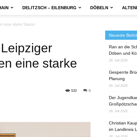
HAIN
DELITZSCH – EILENBURG
DÖBELN
ALTEN
en eine starke Saison
Neueste Beitr
 Leipziger
Ran an die Sc
Döben und Kö
en eine starke
28. Juli 2026
Gesperrte Brü
Planung
28. Juli 2026
532
0
Der Jugendka
Großpötzscha
28. Juli 2026
Christian Kau
im Landkreis L
28. Juli 2026