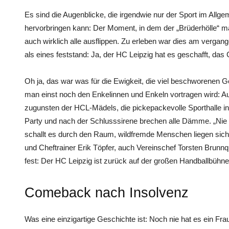
Es sind die Augenblicke, die irgendwie nur der Sport im All
hervorbringen kann: Der Moment, in dem der „Brüderhölle“ mal
auch wirklich alle ausflippen. Zu erleben war dies am verg
als eines feststand: Ja, der HC Leipzig hat es geschafft, da
Oh ja, das war was für die Ewigkeit, die viel beschworenen 
man einst noch den Enkelinnen und Enkeln vortragen wird: Auf
zugunsten der HCL-Mädels, die pickepackevolle Sporthalle in 
Party und nach der Schlusssirene brechen alle Dämme. „Nie 
schallt es durch den Raum, wildfremde Menschen liegen sich 
und Cheftrainer Erik Töpfer, auch Vereinschef Torsten Brunnqu
fest: Der HC Leipzig ist zurück auf der großen Handballbüh
Comeback nach Insolvenz
Was eine einzigartige Geschichte ist: Noch nie hat es ein Fra