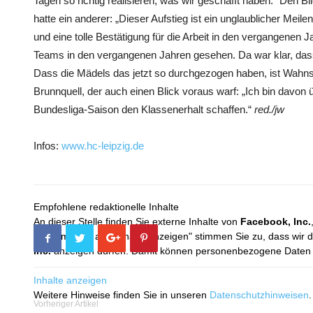
Tagen so richtig realisieren, was wir geschafft haben.“ Den 
hatte ein anderer: „Dieser Aufstieg ist ein unglaublicher Meil
und eine tolle Bestätigung für die Arbeit in den vergangenen 
Teams in den vergangenen Jahren gesehen. Da war klar, dass 
Dass die Mädels das jetzt so durchgezogen haben, ist Wahns
Brunnquell, der auch einen Blick voraus warf: „Ich bin davo
Bundesliga-Saison den Klassenerhalt schaffen.“
red./jw
Infos:
www.hc-leipzig.de
Empfohlene redaktionelle Inhalte
An dieser Stelle finden Sie externe Inhalte von
Facebook, Inc.
Mit dem Klick auf "Inhalte anzeigen" stimmen Sie zu, dass wir 
Inc.
anzeigen dürfen. Damit können personenbezogene Daten an
Inhalte anzeigen
Weitere Hinweise finden Sie in unseren
Datenschutzhinweisen
.
Vorheriger Artikel