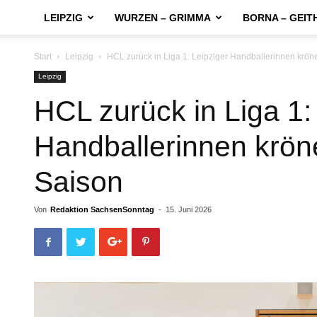
LEIPZIG
WURZEN – GRIMMA
BORNA – GEIT
Start
Leipzig
HCL zurück in Liga 1: Leipziger Handballerinnen krön
Leipzig
HCL zurück in Liga 1:
Handballerinnen krön
Saison
Von
Redaktion SachsenSonntag
-
15. Juni 2026