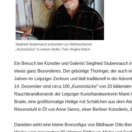
Siegfried Stubenrauch präsentiert zur Weihnachtszeit
„Kunststücke“ in seinem Atelier. Foto: Regina Katzer
Ein Besuch bei Künstler und Galerist Siegfried Stubenrauch 
etwas ganz Besonderes. Der gebürtige Thüringer, der auch ein 
Jahren im Leipziger Zentrum und lädt traditionell in der Adve
14. Dezember sind circa 100 „Kunststücke“ von 20 bildenden 
Rauchbrandkeramik der Leipziger Kunsthandwerkerin Marie He
Brade, eine großformatige Heilige mit Schäfchen aus dem Ate
Riesenstuhl in Öl von Anne Siems, einer Berliner Künstlerin, d
Daneben wirkt eine kleine Bronzefigur von Bildhauer Otto Ber