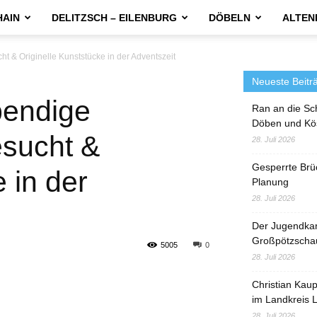
HAIN
DELITZSCH – EILENBURG
DÖBELN
ALTEN
 & Originelle Kunststücke in der Adventszeit
Neueste Beitr
bendige
Ran an die Sc
Döben und Kö
esucht &
28. Juli 2026
Gesperrte Brü
 in der
Planung
28. Juli 2026
Der Jugendka
Großpötzscha
5005
0
28. Juli 2026
Christian Kau
im Landkreis L
28. Juli 2026