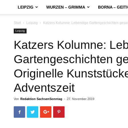
LEIPZIG
WURZEN – GRIMMA
BORNA – GEIT
Start
Leipzig
Katzers Kolumne: Lebendige Gartengeschichten gesucht
Leipzig
Katzers Kolumne: Le
Gartengeschichten g
Originelle Kunststücke
Adventszeit
Von
Redaktion SachsenSonntag
-
27. November 2019