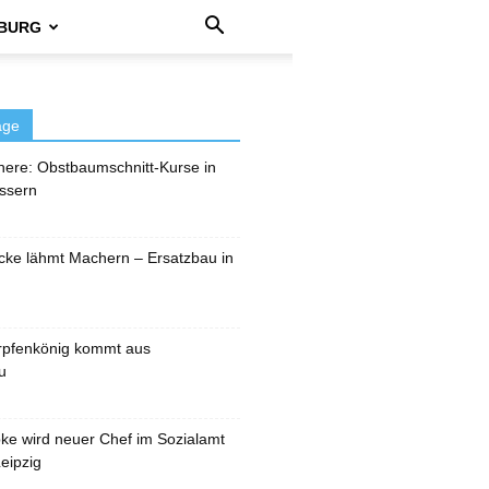
BURG
äge
here: Obstbaumschnitt-Kurse in
ssern
cke lähmt Machern – Ersatzbau in
rpfenkönig kommt aus
u
pke wird neuer Chef im Sozialamt
eipzig