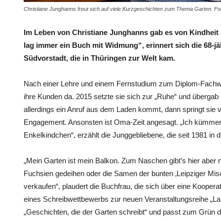
Christiane Junghanns freut sich auf viele Kurzgeschichten zum Thema Garten. Fo
Im Leben von Christiane Junghanns gab es von Kindheit
lag immer ein Buch mit Widmung“, erinnert sich die 68-j
Südvorstadt, die in Thüringen zur Welt kam.
Nach einer Lehre und einem Fernstudium zum Diplom-Fachwir
ihre Kunden da. 2015 setzte sie sich zur „Ruhe“ und übergab 
allerdings ein Anruf aus dem Laden kommt, dann springt sie v
Engagement. Ansonsten ist Oma-Zeit angesagt. „Ich kümmer
Enkelkindchen“, erzählt die Junggebliebene, die seit 1981 in 
„Mein Garten ist mein Balkon. Zum Naschen gibt’s hier aber ni
Fuchsien gedeihen oder die Samen der bunten ‚Leipziger Misc
verkaufen“, plaudert die Buchfrau, die sich über eine Kooper
eines Schreibwettbewerbs zur neuen Veranstaltungsreihe „La
„Geschichten, die der Garten schreibt“ und passt zum Grün d