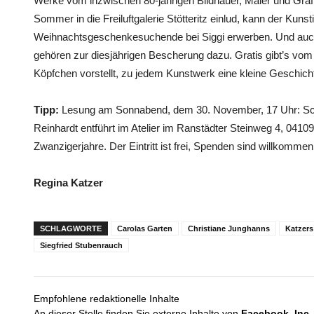
Werke vom inzwischen 80-jährigen Bildhauer, Maler und Grafi
Sommer in die Freiluftgalerie Stötteritz einlud, kann der Kunst
Weihnachtsgeschenkesuchende bei Siggi erwerben. Und auc
gehören zur diesjährigen Bescherung dazu. Gratis gibt’s vom 
Köpfchen vorstellt, zu jedem Kunstwerk eine kleine Geschich
Tipp:
Lesung am Sonnabend, dem 30. November, 17 Uhr: Sch
Reinhardt entführt im Atelier im Ranstädter Steinweg 4, 04109
Zwanzigerjahre. Der Eintritt ist frei, Spenden sind willkommen
Regina Katzer
SCHLAGWORTE
Carolas Garten
Christiane Junghanns
Katzer
Siegfried Stubenrauch
Empfohlene redaktionelle Inhalte
An dieser Stelle finden Sie externe Inhalte von
Facebook, Inc.