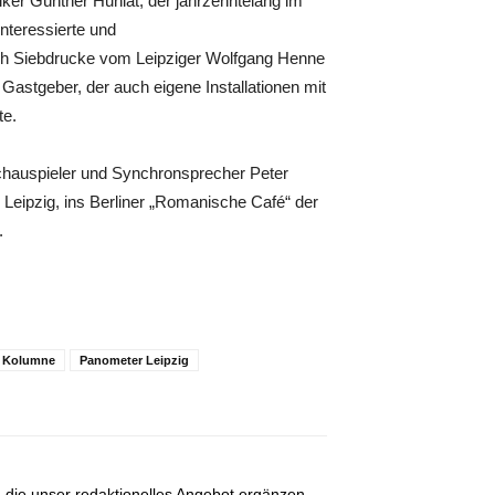
ker Günther Huniat, der jahrzehntelang im
interessierte und
h Siebdrucke vom Leipziger Wolfgang Henne
Gastgeber, der auch eigene Installationen mit
te.
auspieler und Synchronsprecher Peter
 Leipzig, ins Berliner „Romanische Café“ der
.
s Kolumne
Panometer Leipzig
, die unser redaktionelles Angebot ergänzen.