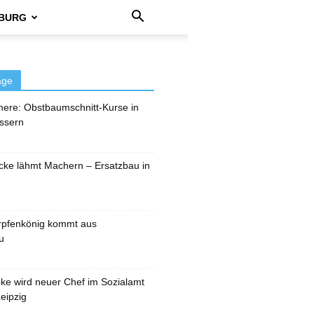
BURG
äge
here: Obstbaumschnitt-Kurse in
ssern
cke lähmt Machern – Ersatzbau in
rpfenkönig kommt aus
u
pke wird neuer Chef im Sozialamt
eipzig