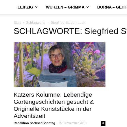
LEIPZIG
WURZEN – GRIMMA
BORNA – GEIT
Start
Schlagworte
Siegfried Stubenrauch
SCHLAGWORTE: Siegfried S
Katzers Kolumne: Lebendige
Gartengeschichten gesucht &
Originelle Kunststücke in der
Adventszeit
Redaktion SachsenSonntag
-
27. November 2019
0