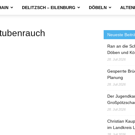
HAIN
DELITZSCH – EILENBURG
DÖBELN
ALTEN
tubenrauch
Neueste Beitr
Ran an die Sc
Döben und Kö
28. Juli 2026
Gesperrte Brü
Planung
28. Juli 2026
Der Jugendka
Großpötzscha
28. Juli 2026
Christian Kau
im Landkreis L
28. Juli 2026