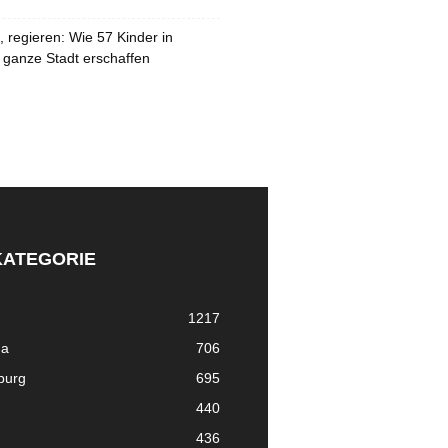
 regieren: Wie 57 Kinder in
 ganze Stadt erschaffen
KATEGORIE
1217
ma
706
nburg
695
440
436