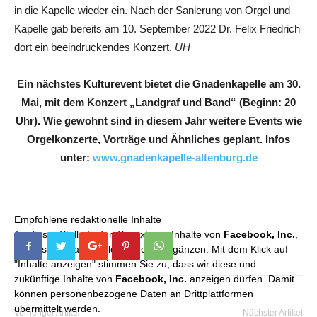
in die Kapelle wieder ein. Nach der Sanierung von Orgel und
Kapelle gab bereits am 10. September 2022 Dr. Felix Friedrich
dort ein beeindruckendes Konzert.
UH
Ein nächstes Kulturevent bietet die Gnadenkapelle am 30.
Mai, mit dem Konzert „Landgraf und Band“ (Beginn: 20
Uhr). Wie gewohnt sind in diesem Jahr weitere Events wie
Orgelkonzerte, Vorträge und Ähnliches geplant. Infos
unter:
www.gnadenkapelle-altenburg.de
Empfohlene redaktionelle Inhalte
An dieser Stelle finden Sie externe Inhalte von
Facebook, Inc.
,
die unser redaktionelles Angebot ergänzen. Mit dem Klick auf
"Inhalte anzeigen" stimmen Sie zu, dass wir diese und
zukünftige Inhalte von
Facebook, Inc.
anzeigen dürfen. Damit
können personenbezogene Daten an Drittplattformen
übermittelt werden.
Vorheriger Artikel
Nächster Artikel