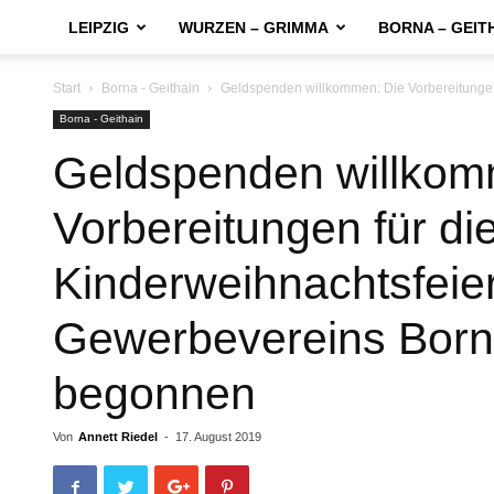
LEIPZIG
WURZEN – GRIMMA
BORNA – GEIT
Start
Borna - Geithain
Geldspenden willkommen: Die Vorbereitungen
Borna - Geithain
Geldspenden willkom
Vorbereitungen für di
Kinderweihnachtsfeie
Gewerbevereins Bor
begonnen
Von
Annett Riedel
-
17. August 2019