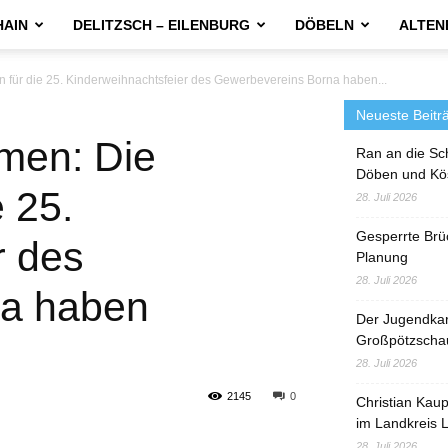
HAIN
DELITZSCH – EILENBURG
DÖBELN
ALTEN
 für die 25. Kinderweihnachtsfeier des Gewerbevereins Borna haben...
Neueste Beitr
men: Die
Ran an die Sc
Döben und Kö
e 25.
28. Juli 2026
Gesperrte Brü
r des
Planung
28. Juli 2026
na haben
Der Jugendka
Großpötzscha
28. Juli 2026
2145
0
Christian Kau
im Landkreis L
28. Juli 2026