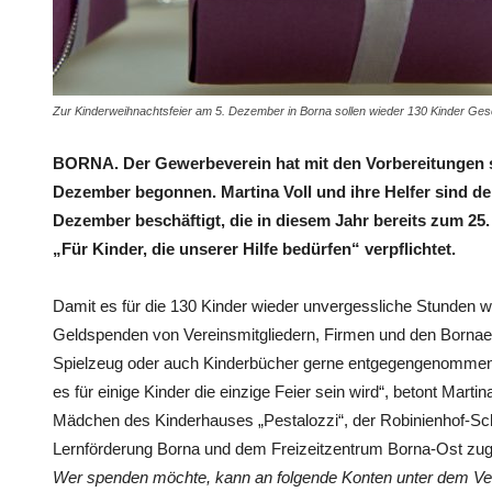
Zur Kinderweihnachtsfeier am 5. Dezember in Borna sollen wieder 130 Kinder G
BORNA. Der Gewerbeverein hat mit den Vorbereitungen s
Dezember begonnen. Martina Voll und ihre Helfer sind der
Dezember beschäftigt, die in diesem Jahr bereits zum 25.
„Für Kinder, die unserer Hilfe bedürfen“ verpflichtet.
Damit es für die 130 Kinder wieder unvergessliche Stunden we
Geldspenden von Vereinsmitgliedern, Firmen und den Bornaer
Spielzeug oder auch Kinderbücher gerne entgegengenommen. 
es für einige Kinder die einzige Feier sein wird“, betont Ma
Mädchen des Kinderhauses „Pestalozzi“, der Robinienhof-Schu
Lernförderung Borna und dem Freizeitzentrum Borna-Ost zu
Wer spenden möchte, kann an folgende Konten unter dem V