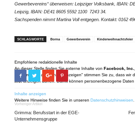
Gewerbevereins“ überweisen: Leipziger Volksbank, IBAN: D
Leipzig, IBAN: DE41 8605 5592 1100 7243 34.
Sachspenden nimmt Martina Voll entgegen. Kontakt: 0162 4
SCHLAGWORTE
Borna
Gewerbeverein
Kinderweihnachtsfeier
Empfohlene redaktionelle Inhalte
An dieser Stelle finden Sie externe Inhalte von
Facebook, Inc.
Mit dem Klick auf "Inhalte anzeigen" stimmen Sie zu, dass wir 
Inc.
anzeigen dürfen. Damit können personenbezogene Daten an
Inhalte anzeigen
Weitere Hinweise finden Sie in unseren
Datenschutzhinweisen
.
Vorheriger Artikel
Grimma: Berufsstart in der EGE-
Fer
Unternehmensgruppe