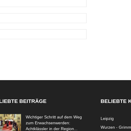
LIEBTE BEITRÄGE
BELIEBTE 
Wichtiger Schritt auf dem Weg
Leipzig
zum Erwachsenwerden:
Wurzen - Grim
Achtklässler in der Region...