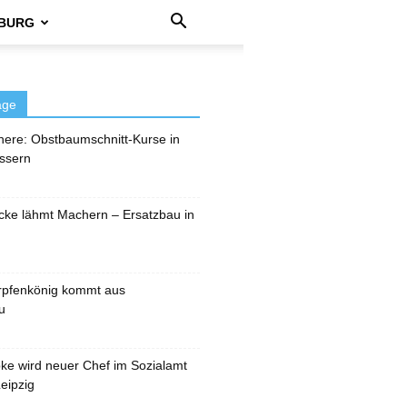
BURG
äge
here: Obstbaumschnitt-Kurse in
ssern
cke lähmt Machern – Ersatzbau in
rpfenkönig kommt aus
u
pke wird neuer Chef im Sozialamt
eipzig