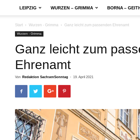
LEIPZIG
WURZEN – GRIMMA
BORNA – GEIT
Start
Wurzen - Grimma
Ganz leicht zum passenden Ehrenamt
Wurzen - Grimma
Ganz leicht zum pas
Ehrenamt
Von
Redaktion SachsenSonntag
-
19. April 2021