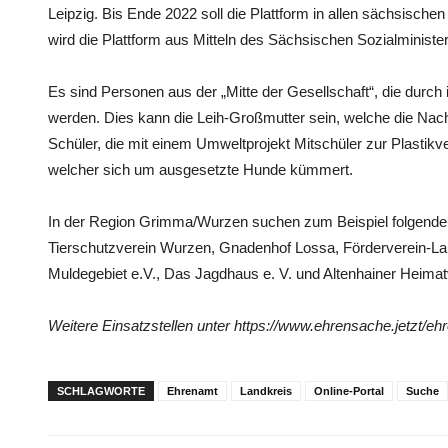
Leipzig. Bis Ende 2022 soll die Plattform in allen sächsische
wird die Plattform aus Mitteln des Sächsischen Sozialministe
Es sind Personen aus der „Mitte der Gesellschaft“, die durch
werden. Dies kann die Leih-Großmutter sein, welche die Nach
Schüler, die mit einem Umweltprojekt Mitschüler zur Plastikv
welcher sich um ausgesetzte Hunde kümmert.
In der Region Grimma/Wurzen suchen zum Beispiel folgende Ve
Tierschutzverein Wurzen, Gnadenhof Lossa, Förderverein-La
Muldegebiet e.V., Das Jagdhaus e. V. und Altenhainer Heimatv
Weitere Einsatzstellen unter https://www.ehrensache.jetzt/eh
SCHLAGWORTE
Ehrenamt
Landkreis
Online-Portal
Suche