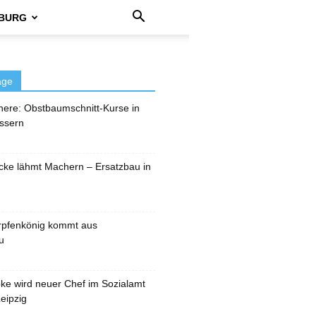
BURG
äge
here: Obstbaumschnitt-Kurse in
ssern
cke lähmt Machern – Ersatzbau in
rpfenkönig kommt aus
u
pke wird neuer Chef im Sozialamt
eipzig