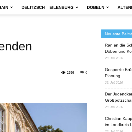
HAIN
DELITZSCH – EILENBURG
DÖBELN
ALTEN
Neueste Beitr
senden
Ran an die Sc
Döben und Kö
28. Juli 2026
Gesperrte Brü
2356
0
Planung
28. Juli 2026
Der Jugendka
Großpötzscha
28. Juli 2026
Christian Kau
im Landkreis L
28. Juli 2026