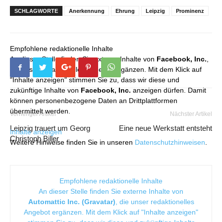
SCHLAGWORTE
Anerkennung
Ehrung
Leipzig
Prominenz
Empfohlene redaktionelle Inhalte
An dieser Stelle finden Sie externe Inhalte von
Facebook, Inc.
,
die unser redaktionelles Angebot ergänzen. Mit dem Klick auf
"Inhalte anzeigen" stimmen Sie zu, dass wir diese und
zukünftige Inhalte von
Facebook, Inc.
anzeigen dürfen. Damit
können personenbezogene Daten an Drittplattformen
übermittelt werden.
Vorheriger Artikel
Nächster Artikel
Leipzig trauert um Georg
Eine neue Werkstatt entsteht
Inhalte anzeigen
Christoph Biller
Weitere Hinweise finden Sie in unseren
Datenschutzhinweisen
.
Empfohlene redaktionelle Inhalte
An dieser Stelle finden Sie externe Inhalte von
Automattic Inc. (Gravatar)
, die unser redaktionelles
Angebot ergänzen. Mit dem Klick auf "Inhalte anzeigen"