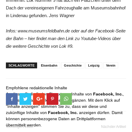
Immerhin: Lok Nummer 9 hat auch ein Plätzchen unter dem
Dach der vereinseigenen Fahrzeughalle am Museumsbahnhof
in Lindenau gefunden.
Jens Wagner
Infos: www.museumsfeldbahn.de oder auf der Facebook-Seite
der Bahn – hier findet man den Link zu Youtube-Videos über
die weitere Geschichte von Lok #9.
SCHLAGWORTE
Eisenbahn
Geschichte
Leipzig
Verein
Empfohlene redaktionelle Inhalte
An dieser Stelle finden Sie externe Inhalte von
Facebook, Inc.
,
die unser redaktionelles Angebot ergänzen. Mit dem Klick auf
"Inhalte anzeigen" stimmen Sie zu, dass wir diese und
zukünftige Inhalte von
Facebook, Inc.
anzeigen dürfen. Damit
können personenbezogene Daten an Drittplattformen
übermittelt werden.
Vorheriger Artikel
Nächster Artikel