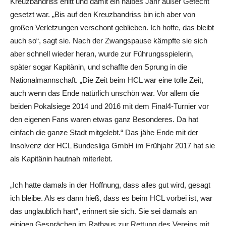
Kreuzbandriss erlitt und damit ein halbes Jahr außer Gefecht
gesetzt war. „Bis auf den Kreuzbandriss bin ich aber von
großen Verletzungen verschont geblieben. Ich hoffe, das bleibt
auch so“, sagt sie. Nach der Zwangspause kämpfte sie sich
aber schnell wieder heran, wurde zur Führungsspielerin,
später sogar Kapitänin, und schaffte den Sprung in die
Nationalmannschaft. „Die Zeit beim HCL war eine tolle Zeit,
auch wenn das Ende natürlich unschön war. Vor allem die
beiden Pokalsiege 2014 und 2016 mit dem Final4-Turnier vor
den eigenen Fans waren etwas ganz Besonderes. Da hat
einfach die ganze Stadt mitgelebt.“ Das jähe Ende mit der
Insolvenz der HCL Bundesliga GmbH im Frühjahr 2017 hat sie
als Kapitänin hautnah miterlebt.
„Ich hatte damals in der Hoffnung, dass alles gut wird, gesagt
ich bleibe. Als es dann hieß, dass es beim HCL vorbei ist, war
das unglaublich hart“, erinnert sie sich. Sie sei damals an
einigen Gesprächen im Rathaus zur Rettung des Vereins mit