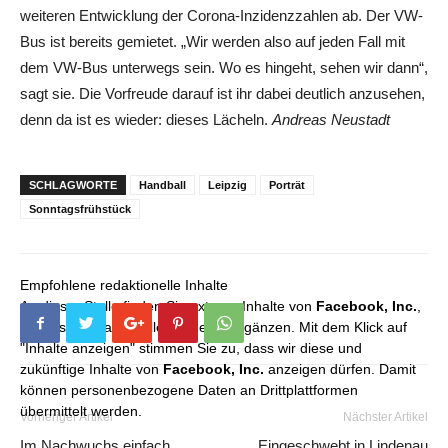
weiteren Entwicklung der Corona-Inzidenzzahlen ab. Der VW-
Bus ist bereits gemietet. „Wir werden also auf jeden Fall mit
dem VW-Bus unterwegs sein. Wo es hingeht, sehen wir dann“,
sagt sie. Die Vorfreude darauf ist ihr dabei deutlich anzusehen,
denn da ist es wieder: dieses Lächeln.
Andreas Neustadt
SCHLAGWORTE
Handball
Leipzig
Porträt
Sonntagsfrühstück
Empfohlene redaktionelle Inhalte
An dieser Stelle finden Sie externe Inhalte von
Facebook, Inc.
,
die unser redaktionelles Angebot ergänzen. Mit dem Klick auf
"Inhalte anzeigen" stimmen Sie zu, dass wir diese und
zukünftige Inhalte von
Facebook, Inc.
anzeigen dürfen. Damit
können personenbezogene Daten an Drittplattformen
übermittelt werden.
Vorheriger Artikel
Nächster Artikel
Im Nachwuchs einfach
Eingeschwebt in Lindenau