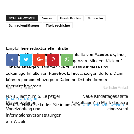
SCHLAGWORTE
Auwald
Frank Borleis
Schnecke
Schneckenflüsterer
Titelgeschichte
Empfohlene redaktionelle Inhalte
An dieser Stelle finden Sie externe Inhalte von
Facebook, Inc.
,
die unser redaktionelles Angebot ergänzen. Mit dem Klick auf
"Inhalte anzeigen" stimmen Sie zu, dass wir diese und
zukünftige Inhalte von
Facebook, Inc.
anzeigen dürfen. Damit
können personenbezogene Daten an Drittplattformen
übermittelt werden.
Vorheriger Artikel
Nächster Artikel
NABU lädt zum 5. Leipziger
Neue Kindertagesstätte
Inhalte anzeigen
Mauerseglertag –
„Purzelbaum“ in Markkleeberg
Weitere Hinweise finden Sie in unseren
Datenschutzhinweisen
.
Vogelzählung und
eingeweiht
Informationsveranstaltungen
am 7. Juli