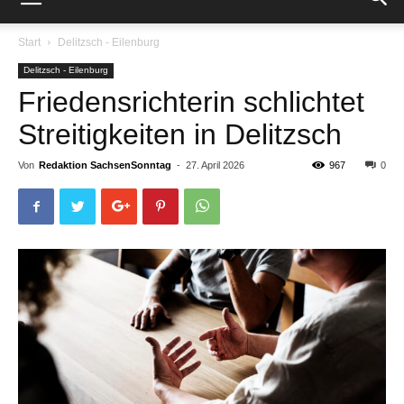
Start
Delitzsch - Eilenburg
Delitzsch - Eilenburg
Friedensrichterin schlichtet
Streitigkeiten in Delitzsch
Von
Redaktion SachsenSonntag
-
27. April 2026
967
0