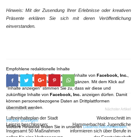
Hinweis: Mit der Zusendung Ihrer Erlebnisse oder kreativen
Präsente erklären Sie sich mit deren Veröffentlichung
einverstanden.
Empfohlene redaktionelle Inhalte
An dieser Stelle finden Sie externe Inhalte von
Facebook, Inc.
,
die unser redaktionelles Angebot ergänzen. Mit dem Klick auf
"Inhalte anzeigen" stimmen Sie zu, dass wir diese und
zukünftige Inhalte von
Facebook, Inc.
anzeigen dürfen. Damit
können personenbezogene Daten an Drittplattformen
übermittelt werden.
Vorheriger Artikel
Nächster Artikel
Luftreinhalteplan der Stadt
Weidenschnitt im
Inhalte anzeigen
Leipzig beschlossen:
Hammerbachtal: Jugendliche
Weitere Hinweise finden Sie in unseren
Datenschutzhinweisen
.
Insgesamt 50 Maßnahmen
informieren sich über Berufe in