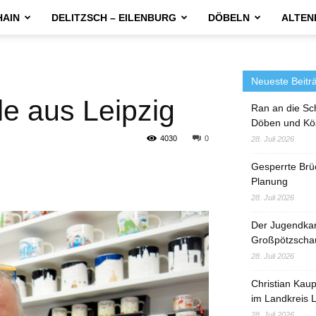
HAIN
DELITZSCH – EILENBURG
DÖBELN
ALTEN
Neueste Beitr
le aus Leipzig
Ran an die Sc
Döben und Kö
4030
0
28. Juli 2026
Gesperrte Brü
Planung
28. Juli 2026
Der Jugendka
Großpötzscha
28. Juli 2026
Christian Kau
im Landkreis L
28. Juli 2026