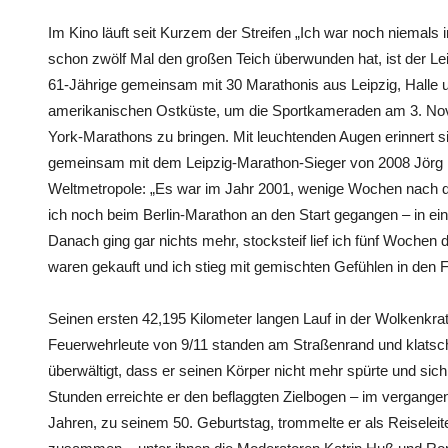
Im Kino läuft seit Kurzem der Streifen „Ich war noch niemals 
schon zwölf Mal den großen Teich überwunden hat, ist der Lei
61-Jährige gemeinsam mit 30 Marathonis aus Leipzig, Halle un
amerikanischen Ostküste, um die Sportkameraden am 3. No
York-Marathons zu bringen. Mit leuchtenden Augen erinnert si
gemeinsam mit dem Leipzig-Marathon-Sieger von 2008 Jörg Ma
Weltmetropole: „Es war im Jahr 2001, wenige Wochen nach 
ich noch beim Berlin-Marathon an den Start gegangen – in ein
Danach ging gar nichts mehr, stocksteif lief ich fünf Wochen
waren gekauft und ich stieg mit gemischten Gefühlen in den F
Seinen ersten 42,195 Kilometer langen Lauf in der Wolkenkrat
Feuerwehrleute von 9/11 standen am Straßenrand und klatsch
überwältigt, dass er seinen Körper nicht mehr spürte und sich
Stunden erreichte er den beflaggten Zielbogen – im vergangen
Jahren, zu seinem 50. Geburtstag, trommelte er als Reiselei