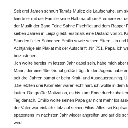
Seit drei Jahren schnürt Tamás Mulicz die Laufschuhe, um si
feierte er mit der Familie seine Halbmarathon-Premiere vor d
der Musik der Band Feine Sahne Fischfilet und dem Rapper F
sieben Jahren in Leipzig lebt, erstmals eine Distanz von 21 K
Stunden fiel er Söhnchen Emilio sowie seinen Eltern Uta und 
Achtjährige ein Plakat mit der Aufschrift „Nr. 791, Papa, ich 
beizustehen.
„Ich wollte bereits im letzten Jahr dabei sein, habe mich aber 
Mann, der eine 49er-Schuhgröße trägt. In der Jugend habe er 
seit drei Jahren pumpt er beim Kraft- und Ausdauertraining.
„Die letzten drei Kilometer waren echt hart, ich wollte in d
laufen. Die größte Motivation, es bis zum Ende durchzuhalten
Tag danach. Emilio wollte seinen Papa gar nicht mehr loslass
der Vater war einfach stolz auf seinen Filius. Alles sei Kopf
spätestens im nächsten Jahr wieder angreifen und auf die s
wird.