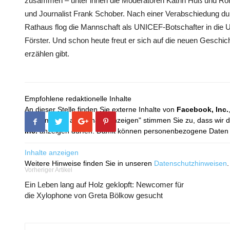
zusammen – unter ihnen die Moderatoren Katrin Huß und Rom
und Journalist Frank Schober. Nach einer Verabschiedung
Rathaus flog die Mannschaft als UNICEF-Botschafter in die
Förster. Und schon heute freut er sich auf die neuen Geschi
erzählen gibt.
Empfohlene redaktionelle Inhalte
An dieser Stelle finden Sie externe Inhalte von
Facebook, Inc.
Mit dem Klick auf "Inhalte anzeigen" stimmen Sie zu, dass wir 
Inc.
anzeigen dürfen. Damit können personenbezogene Daten an
Inhalte anzeigen
Weitere Hinweise finden Sie in unseren
Datenschutzhinweisen
.
Vorheriger Artikel
Ein Leben lang auf Holz geklopft: Newcomer für
die Xylophone von Greta Bölkow gesucht