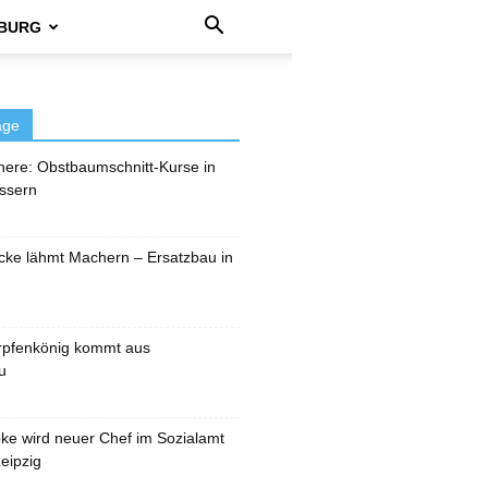
BURG
äge
here: Obstbaumschnitt-Kurse in
ssern
cke lähmt Machern – Ersatzbau in
rpfenkönig kommt aus
u
pke wird neuer Chef im Sozialamt
eipzig