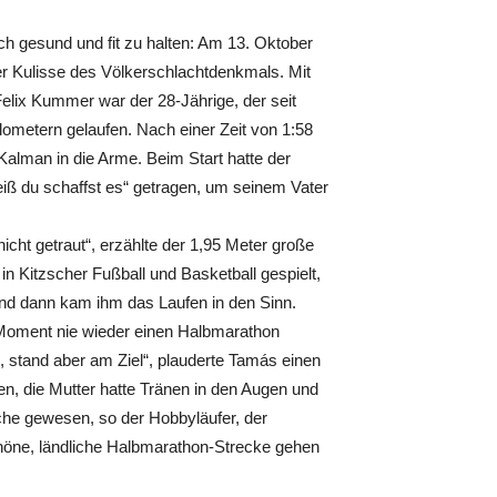
ch gesund und fit zu halten: Am 13. Oktober
er Kulisse des Völkerschlachtdenkmals. Mit
elix Kummer war der 28-Jährige, der seit
ilometern gelaufen. Nach einer Zeit von 1:58
Kalman in die Arme. Beim Start hatte der
weiß du schaffst es“ getragen, um seinem Vater
nicht getraut“, erzählte der 1,95 Meter große
in Kitzscher Fußball und Basketball gespielt,
 Und dann kam ihm das Laufen in den Sinn.
em Moment nie wieder einen Halbmarathon
, stand aber am Ziel“, plauderte Tamás einen
en, die Mutter hatte Tränen in den Augen und
sache gewesen, so der Hobbyläufer, der
chöne, ländliche Halbmarathon-Strecke gehen