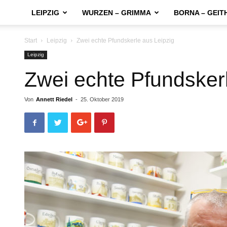
LEIPZIG
WURZEN – GRIMMA
BORNA – GEIT
Start
Leipzig
Zwei echte Pfundskerle aus Leipzig
Leipzig
Zwei echte Pfundsker
Von
Annett Riedel
-
25. Oktober 2019