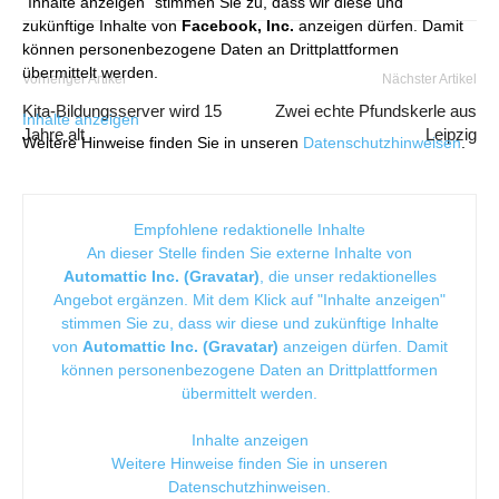
"Inhalte anzeigen" stimmen Sie zu, dass wir diese und
zukünftige Inhalte von
Facebook, Inc.
anzeigen dürfen. Damit
können personenbezogene Daten an Drittplattformen
übermittelt werden.
Vorheriger Artikel
Nächster Artikel
Kita-Bildungsserver wird 15
Zwei echte Pfundskerle aus
Inhalte anzeigen
Jahre alt
Leipzig
Weitere Hinweise finden Sie in unseren
Datenschutzhinweisen
.
Empfohlene redaktionelle Inhalte
An dieser Stelle finden Sie externe Inhalte von
Automattic Inc. (Gravatar)
, die unser redaktionelles
Angebot ergänzen. Mit dem Klick auf "Inhalte anzeigen"
stimmen Sie zu, dass wir diese und zukünftige Inhalte
von
Automattic Inc. (Gravatar)
anzeigen dürfen. Damit
können personenbezogene Daten an Drittplattformen
übermittelt werden.
Inhalte anzeigen
Weitere Hinweise finden Sie in unseren
Datenschutzhinweisen
.