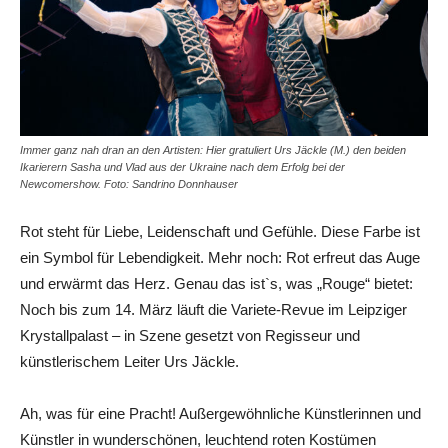
Immer ganz nah dran an den Artisten: Hier gratuliert Urs Jäckle (M.) den beiden
Ikarierern Sasha und Vlad aus der Ukraine nach dem Erfolg bei der
Newcomershow. Foto: Sandrino Donnhauser
Rot steht für Liebe, Leidenschaft und Gefühle. Diese Farbe ist
ein Symbol für Lebendigkeit. Mehr noch: Rot erfreut das Auge
und erwärmt das Herz. Genau das ist`s, was „Rouge“ bietet:
Noch bis zum 14. März läuft die Variete-Revue im Leipziger
Krystallpalast – in Szene gesetzt von Regisseur und
künstlerischem Leiter Urs Jäckle.
Ah, was für eine Pracht! Außergewöhnliche Künstlerinnen und
Künstler in wunderschönen, leuchtend roten Kostümen