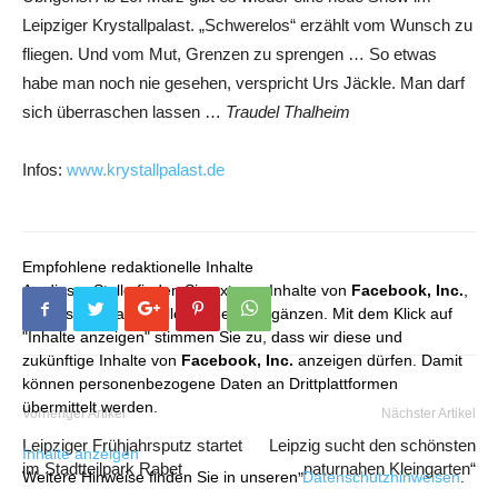
Leipziger Krystallpalast. „Schwerelos“ erzählt vom Wunsch zu
fliegen. Und vom Mut, Grenzen zu sprengen … So etwas
habe man noch nie gesehen, verspricht Urs Jäckle. Man darf
sich überraschen lassen …
Traudel Thalheim
Infos:
www.krystallpalast.de
Empfohlene redaktionelle Inhalte
An dieser Stelle finden Sie externe Inhalte von
Facebook, Inc.
,
die unser redaktionelles Angebot ergänzen. Mit dem Klick auf
"Inhalte anzeigen" stimmen Sie zu, dass wir diese und
zukünftige Inhalte von
Facebook, Inc.
anzeigen dürfen. Damit
können personenbezogene Daten an Drittplattformen
übermittelt werden.
Vorheriger Artikel
Nächster Artikel
Leipziger Frühjahrsputz startet
Leipzig sucht den schönsten
Inhalte anzeigen
im Stadtteilpark Rabet
„naturnahen Kleingarten“
Weitere Hinweise finden Sie in unseren
Datenschutzhinweisen
.