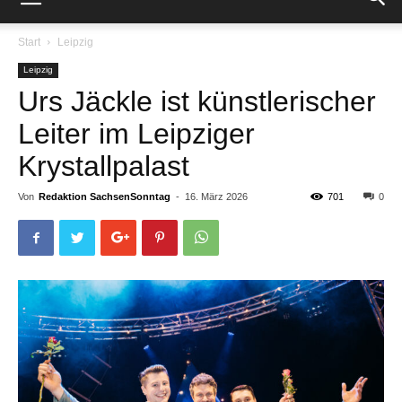
Start
Leipzig
Leipzig
Urs Jäckle ist künstlerischer
Leiter im Leipziger
Krystallpalast
Von
Redaktion SachsenSonntag
-
16. März 2026
701
0