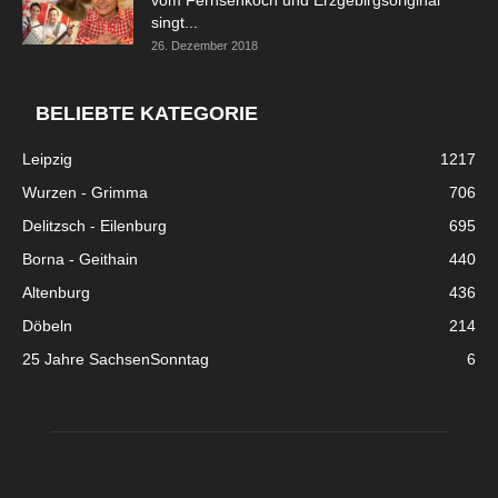
vom Fernsehkoch und Erzgebirgsoriginal
singt...
26. Dezember 2018
BELIEBTE KATEGORIE
Leipzig
1217
Wurzen - Grimma
706
Delitzsch - Eilenburg
695
Borna - Geithain
440
Altenburg
436
Döbeln
214
25 Jahre SachsenSonntag
6