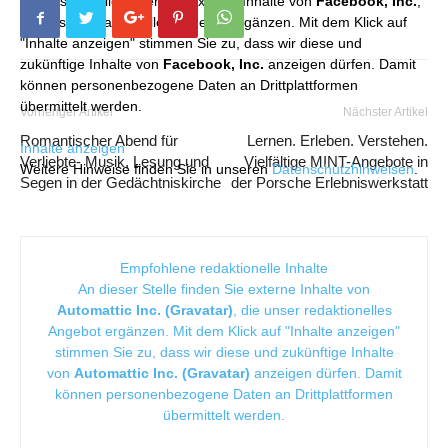
An dieser Stelle finden Sie externe Inhalte von
Facebook, Inc.
,
die unser redaktionelles Angebot ergänzen. Mit dem Klick auf
"Inhalte anzeigen" stimmen Sie zu, dass wir diese und
zukünftige Inhalte von
Facebook, Inc.
anzeigen dürfen. Damit
können personenbezogene Daten an Drittplattformen
übermittelt werden.
Vorheriger Artikel
Nächster Artikel
Romantischer Abend für
Lernen. Erleben. Verstehen.
Inhalte anzeigen
Verliebte- Musik, Lesung und
Vielfältige MINT-Angebote in
Weitere Hinweise finden Sie in unseren
Datenschutzhinweisen
.
Segen in der Gedächtniskirche
der Porsche Erlebniswerkstatt
Empfohlene redaktionelle Inhalte
An dieser Stelle finden Sie externe Inhalte von
Automattic Inc. (Gravatar)
, die unser redaktionelles
Angebot ergänzen. Mit dem Klick auf "Inhalte anzeigen"
stimmen Sie zu, dass wir diese und zukünftige Inhalte
von
Automattic Inc. (Gravatar)
anzeigen dürfen. Damit
können personenbezogene Daten an Drittplattformen
übermittelt werden.